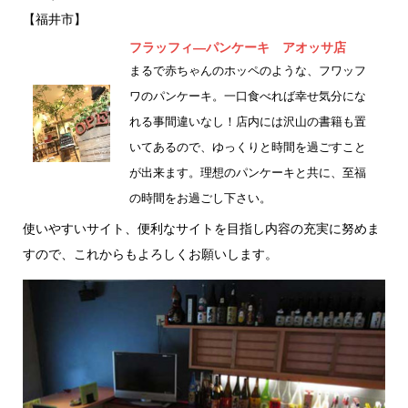
e
te
【福井市】
b
r
フラッフィ―パンケーキ アオッサ店
o
まるで赤ちゃんのホッペのような、フワッフ
o
ワのパンケーキ。一口食べれば幸せ気分にな
k
れる事間違いなし！店内には沢山の書籍も置
いてあるので、ゆっくりと時間を過ごすこと
が出来ます。理想のパンケーキと共に、至福
の時間をお過ごし下さい。
使いやすいサイト、便利なサイトを目指し内容の充実に努めま
すので、これからもよろしくお願いします。