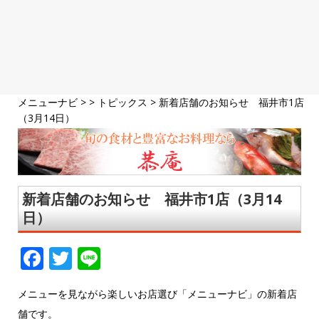
メニューナビ
> >
トピックス
>
新着店舗のお知らせ 福井市1店
（3月14日）
新着店舗のお知らせ 福井市1店（3月14
日）
F
T
Li
a
w
n
メニューを見ながら楽しいお店選び「メニューナビ」の新着店
c
it
e
舗です。