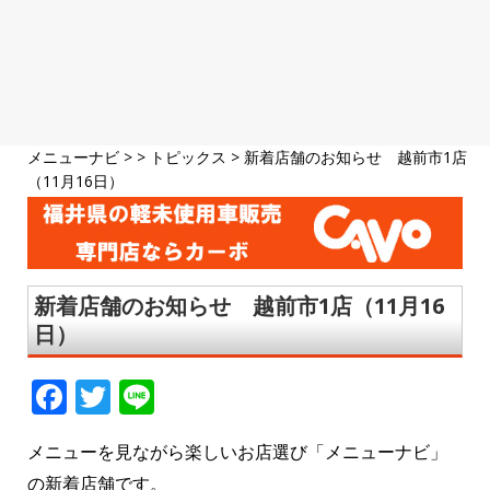
メニューナビ
> >
トピックス
>
新着店舗のお知らせ 越前市1店
（11月16日）
新着店舗のお知らせ 越前市1店（11月16
日）
F
T
Li
a
w
n
メニューを見ながら楽しいお店選び「メニューナビ」
c
it
e
の新着店舗です。