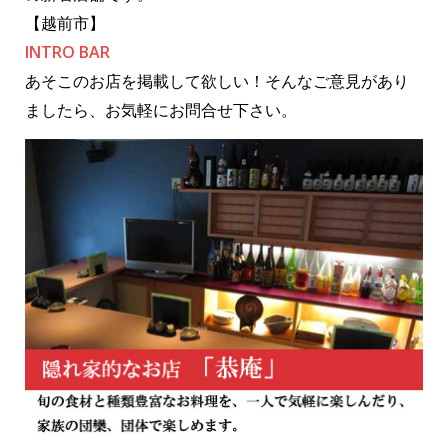
e
te
【越前市】
b
r
INTRO BAR
o
あそこのお店を掲載して欲しい！そんなご意見があり
o
ましたら、お気軽にお問合せ下さい。
k