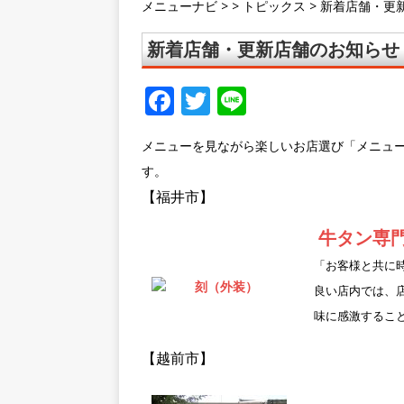
メニューナビ
> >
トピックス
>
新着店舗・更新
新着店舗・更新店舗のお知らせ 
F
T
Li
a
w
n
メニューを見ながら楽しいお店選び「メニュ
c
it
e
す。
e
te
【福井市】
b
r
o
牛タン専門
o
「お客様と共に
良い店内では、
k
味に感激するこ
【越前市】