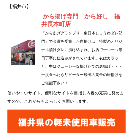
e
te
【福井市】
b
r
から揚げ専門 から好し 福
o
井長本町店
o
「からあげグランプリ・東日本しょうゆダレ部
k
門」で金賞を受賞した唐揚げは、特製のオリジ
ナル漬けダレに漬け込まれ、お店で一つ一つ毎
日丁寧に仕込みがされています。衣はカラッ
と、中はジューシーな揚げたての唐揚げ・・・
一度食べたらリピーター続出の黄金の唐揚げを
ご堪能下さい！
使いやすいサイト、便利なサイトを目指し内容の充実に努めま
すので、これからもよろしくお願いします。