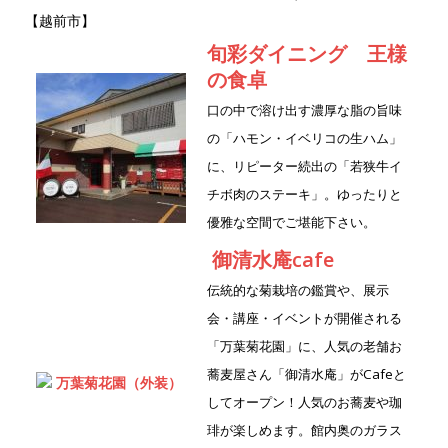
e
te
【越前市】
b
r
旬彩ダイニング 王様
o
の食卓
o
口の中で溶け出す濃厚な脂の旨味
k
の「ハモン・イベリコの生ハム」
に、リピーター続出の「若狭牛イ
チボ肉のステーキ」。ゆったりと
優雅な空間でご堪能下さい。
御清水庵cafe
伝統的な菊栽培の鑑賞や、展示
会・講座・イベントが開催される
「万葉菊花園」に、人気の老舗お
蕎麦屋さん「御清水庵」がCafeと
してオープン！人気のお蕎麦や珈
琲が楽しめます。館内奥のガラス