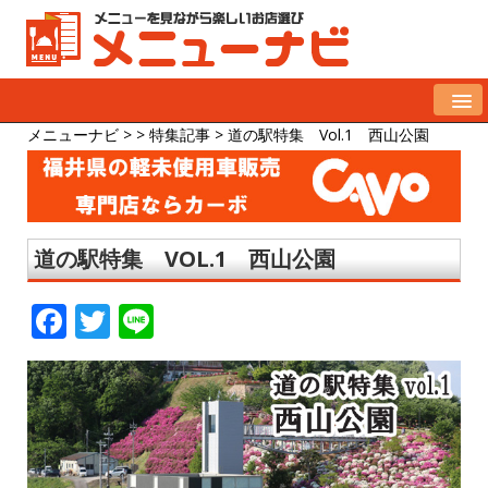
メニューナビ
> >
特集記事
>
道の駅特集 Vol.1 西山公園
道の駅特集 VOL.1 西山公園
F
T
Li
a
w
n
c
it
e
e
te
b
r