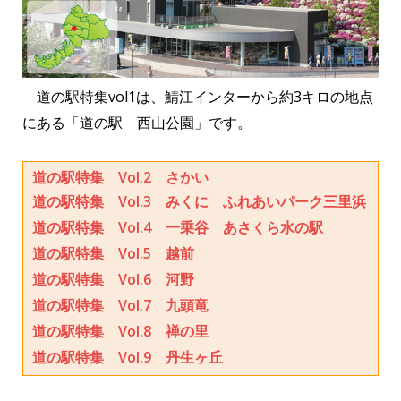
o
o
k
道の駅特集vol1は、鯖江インターから約3キロの地点
にある「道の駅 西山公園」です。
道の駅特集 Vol.2 さかい
道の駅特集 Vol.3 みくに ふれあいパーク三里浜
道の駅特集 Vol.4 一乗谷 あさくら水の駅
道の駅特集 Vol.5 越前
道の駅特集 Vol.6 河野
道の駅特集 Vol.7 九頭竜
道の駅特集 Vol.8 禅の里
道の駅特集 Vol.9 丹生ヶ丘