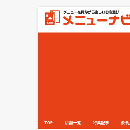
TOP
店舗一覧
特集記事
飲食