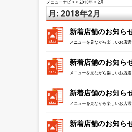
メニューナビ
> >
2018年
>
2月
月:
2018年2月
新着店舗のお知らせ
メニューを見ながら楽しいお店
新着店舗のお知らせ
メニューを見ながら楽しいお店
新着店舗のお知らせ
メニューを見ながら楽しいお店
新着店舗のお知らせ