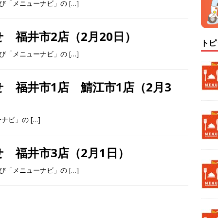
選び「メニューナビ」の
[…]
 福井市2店（2月20日）
トピ
選び「メニューナビ」の
[…]
 福井市1店 鯖江市1店（2月3
ーナビ」の
[…]
 福井市3店（2月1日）
選び「メニューナビ」の
[…]