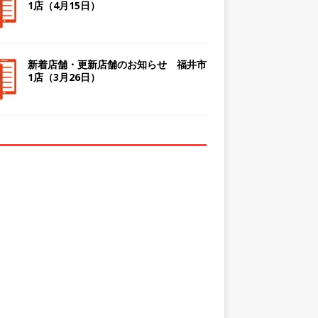
1店（4月15日）
新着店舗・更新店舗のお知らせ 福井市
1店（3月26日）