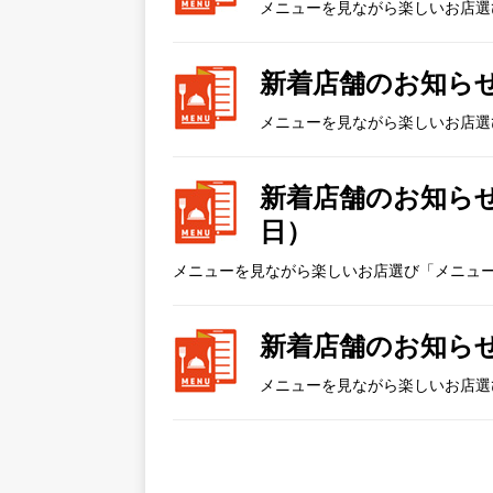
メニューを見ながら楽しいお店
新着店舗のお知らせ
メニューを見ながら楽しいお店
新着店舗のお知らせ
日）
メニューを見ながら楽しいお店選び「メニュ
新着店舗のお知らせ
メニューを見ながら楽しいお店