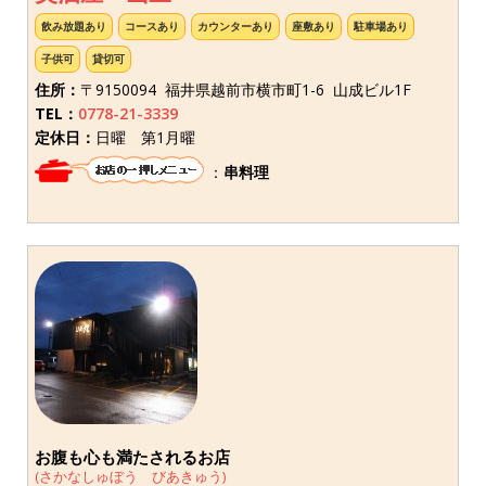
飲み放題あり
コースあり
カウンターあり
座敷あり
駐車場あり
子供可
貸切可
住所：
〒9150094 福井県越前市横市町1-6 山成ビル1F
TEL：
0778-21-3339
定休日：
日曜 第1月曜
：
串料理
お腹も心も満たされるお店
(さかなしゅぼう びあきゅう)