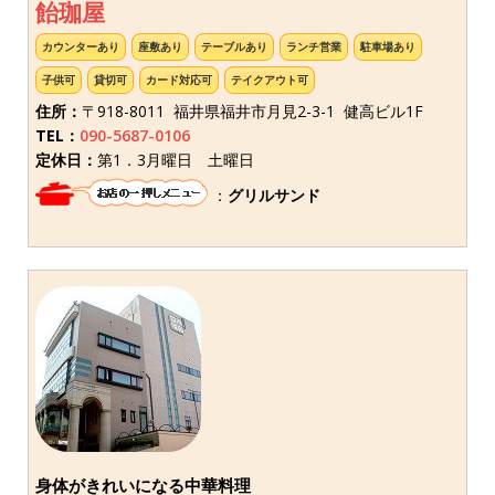
飴珈屋
カウンターあり
座敷あり
テーブルあり
ランチ営業
駐車場あり
子供可
貸切可
カード対応可
テイクアウト可
住所：
〒918-8011 福井県福井市月見2-3-1 健高ビル1F
TEL：
090-5687-0106
定休日：
第1．3月曜日 土曜日
：
グリルサンド
身体がきれいになる中華料理