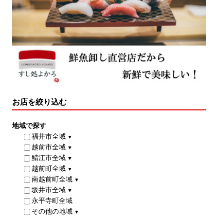
お店を絞り込む
地域で探す
福井市全域
▼
越前市全域
▼
鯖江市全域
▼
越前町全域
▼
南越前町全域
▼
坂井市全域
▼
永平寺町全域
その他の地域
▼