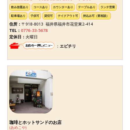
飲み放題あり
コースあり
カウンターあり
テーブルあり
ランチ営業
駐車場あり
子供可
貸切可
テイクアウト可
持込み可（要相談）
住所：
〒918-8013 福井県福井市花堂東2-414
TEL：
0776-33-5678
定休日：
火曜日
：
エビチリ
珈琲とホットサンドのお店
(あめこや)