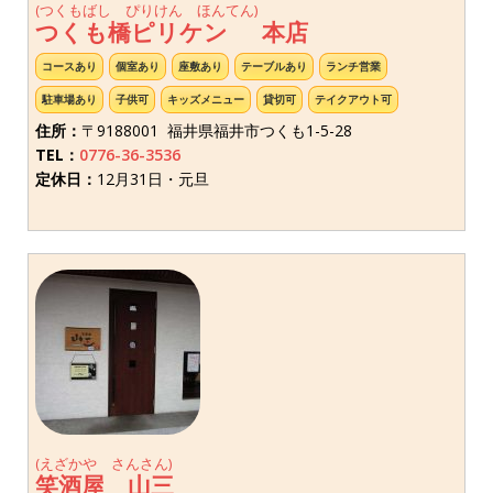
(つくもばし ぴりけん ほんてん)
つくも橋ピリケン 本店
コースあり
個室あり
座敷あり
テーブルあり
ランチ営業
駐車場あり
子供可
キッズメニュー
貸切可
テイクアウト可
住所：
〒9188001 福井県福井市つくも1-5-28
TEL：
0776-36-3536
定休日：
12月31日・元旦
(えざかや さんさん)
笑酒屋 山三