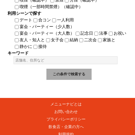
喫煙（一部時間禁煙）（確認中）
利用シーンで探す
デート
合コン
一人利用
宴会・パーティー（少人数）
宴会・パーティー（大人数）
記念日
法事
お祝い
友人・知人と
女子会
結納
二次会
家族と
静かに
接待
キーワード
メニューナビとは
お問い合わせ
プライバシーポリシー
飲食店・企業の方へ
利用規約