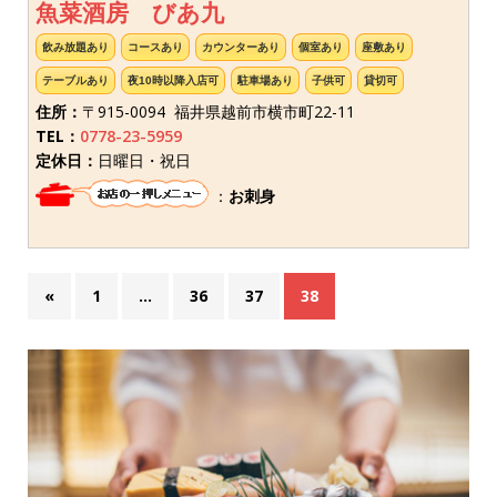
魚菜酒房 びあ九
飲み放題あり
コースあり
カウンターあり
個室あり
座敷あり
テーブルあり
夜10時以降入店可
駐車場あり
子供可
貸切可
住所：
〒915-0094 福井県越前市横市町22-11
TEL：
0778-23-5959
定休日：
日曜日・祝日
：
お刺身
«
1
…
36
37
38