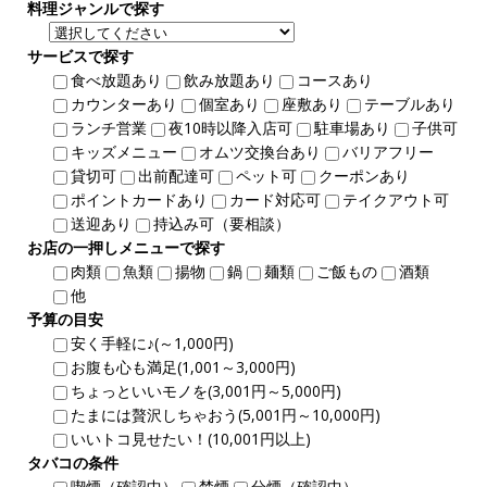
料理ジャンルで探す
サービスで探す
食べ放題あり
飲み放題あり
コースあり
カウンターあり
個室あり
座敷あり
テーブルあり
ランチ営業
夜10時以降入店可
駐車場あり
子供可
キッズメニュー
オムツ交換台あり
バリアフリー
貸切可
出前配達可
ペット可
クーポンあり
ポイントカードあり
カード対応可
テイクアウト可
送迎あり
持込み可（要相談）
お店の一押しメニューで探す
肉類
魚類
揚物
鍋
麺類
ご飯もの
酒類
他
予算の目安
安く手軽に♪(～1,000円)
お腹も心も満足(1,001～3,000円)
ちょっといいモノを(3,001円～5,000円)
たまには贅沢しちゃおう(5,001円～10,000円)
いいトコ見せたい！(10,001円以上)
タバコの条件
喫煙（確認中）
禁煙
分煙（確認中）