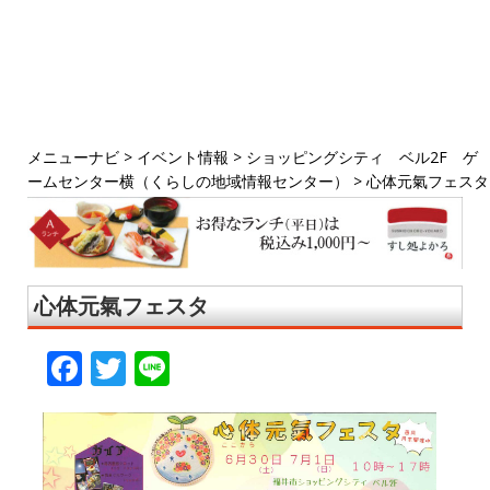
メニューナビ
>
イベント情報
>
ショッピングシティ ベル2F ゲ
ームセンター横（くらしの地域情報センター）
>
心体元氣フェスタ
心体元氣フェスタ
F
T
Li
a
w
n
c
it
e
e
te