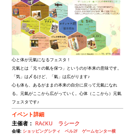
b
r
o
o
k
心と体が元氣になるフェスタ！
元氣とは「元々の氣を保つ」というのが本来の意味です。
「気」は〆るけど、「氣」は広がります♪
心も体も、あるがままの本来の自分に戻って元氣になれ
る。元氣がここから広がっていく。心体（ここから）元氣
フェスタです♪
イベント詳細
主催者：
RAćKU ラシーク
会場:
ショッピングシティ ベル2F ゲームセンター横