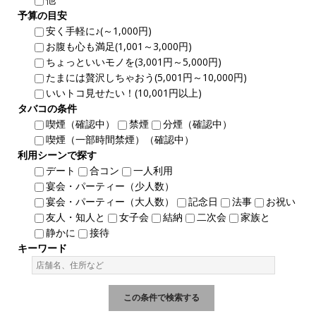
予算の目安
安く手軽に♪(～1,000円)
お腹も心も満足(1,001～3,000円)
ちょっといいモノを(3,001円～5,000円)
たまには贅沢しちゃおう(5,001円～10,000円)
いいトコ見せたい！(10,001円以上)
タバコの条件
喫煙（確認中）
禁煙
分煙（確認中）
喫煙（一部時間禁煙）（確認中）
利用シーンで探す
デート
合コン
一人利用
宴会・パーティー（少人数）
宴会・パーティー（大人数）
記念日
法事
お祝い
友人・知人と
女子会
結納
二次会
家族と
静かに
接待
キーワード