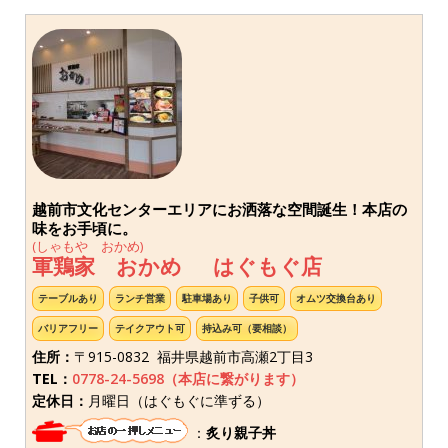
越前市文化センターエリアにお洒落な空間誕生！本店の
味をお手頃に。
(しゃもや おかめ)
軍鶏家 おかめ はぐもぐ店
テーブルあり
ランチ営業
駐車場あり
子供可
オムツ交換台あり
バリアフリー
テイクアウト可
持込み可（要相談）
住所：
〒915-0832 福井県越前市高瀬2丁目3
TEL：
0778-24-5698（本店に繋がります）
定休日：
月曜日（はぐもぐに準ずる）
：
炙り親子丼