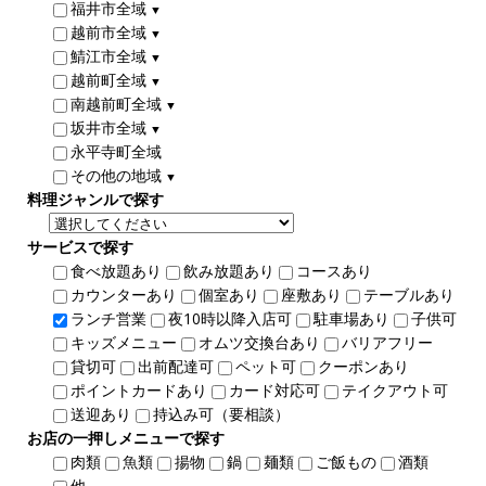
福井市全域
▼
越前市全域
▼
鯖江市全域
▼
越前町全域
▼
南越前町全域
▼
坂井市全域
▼
永平寺町全域
その他の地域
▼
料理ジャンルで探す
サービスで探す
食べ放題あり
飲み放題あり
コースあり
カウンターあり
個室あり
座敷あり
テーブルあり
ランチ営業
夜10時以降入店可
駐車場あり
子供可
キッズメニュー
オムツ交換台あり
バリアフリー
貸切可
出前配達可
ペット可
クーポンあり
ポイントカードあり
カード対応可
テイクアウト可
送迎あり
持込み可（要相談）
お店の一押しメニューで探す
肉類
魚類
揚物
鍋
麺類
ご飯もの
酒類
他