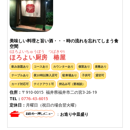
美味しい料理と旨い酒・・・時の流れを忘れてしまう食
空間
(ほろよいちゅうぼう つばきや)
ほろよい厨房 椿屋
飲み放題あり
コースあり
カウンターあり
個室あり
座敷あり
テーブルあり
夜10時以降入店可
駐車場あり
子供可
貸切可
カード対応可
テイクアウト可
持込み可（要相談）
住所：
〒910-0015 福井県福井市二の宮3-26-19
TEL：
0776-43-6015
定休日：
月曜日（祝日の場合翌火曜）
：
お造り中皿盛り