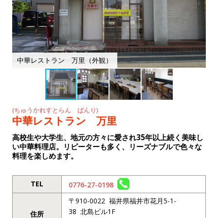
k
中華レストラン 万里（外観）
(ちゅうかれすとらん ばんり)
中華レストラン 万里
高校生や大学生、地元の方々に愛され35年以上続く美味し
い中華料理店。リピーターも多く、リーズナブルで色々な
料理を楽しめます。
TEL
0776-27-0198
〒910-0022 福井県福井市花月5-1-
38 北島ビル1F
住所