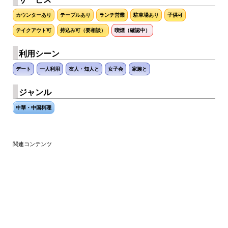
カウンターあり
テーブルあり
ランチ営業
駐車場あり
子供可
テイクアウト可
持込み可（要相談）
喫煙（確認中）
利用シーン
デート
一人利用
友人・知人と
女子会
家族と
ジャンル
中華・中国料理
関連コンテンツ