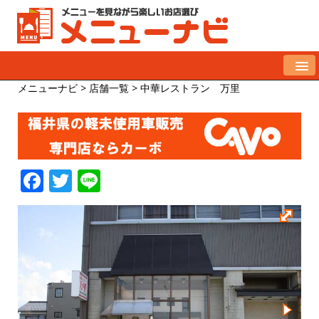
メニューナビ
>
店舗一覧
>
中華レストラン 万里
F
T
Li
a
w
n
c
it
e
e
te
b
r
o
o