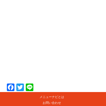
F
T
Li
ac
w
n
メニューナビとは
e
itt
e
お問い合わせ