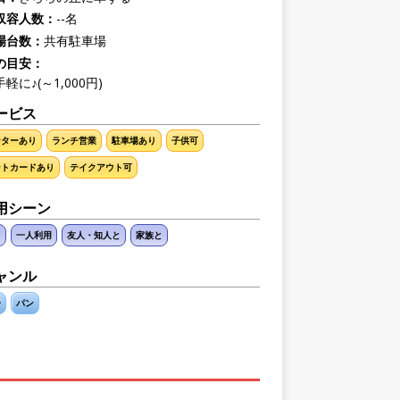
収容人数：
--名
場台数：
共有駐車場
の目安：
軽に♪(～1,000円)
ービス
種（外装）
ンターあり
ランチ営業
駐車場あり
子供可
ントカードあり
テイクアウト可
用シーン
ト
一人利用
友人・知人と
家族と
ャンル
子
パン