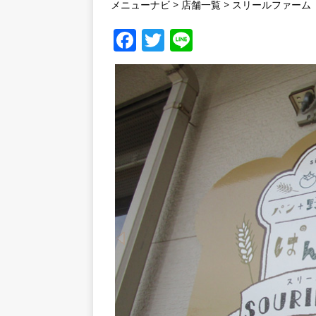
メニューナビ
>
店舗一覧
>
スリールファーム
F
T
Li
a
w
n
c
it
e
e
te
b
r
o
o
k