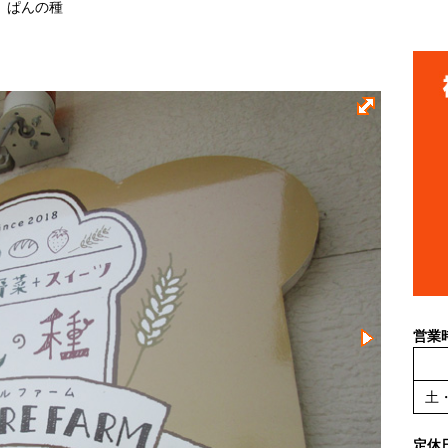
 ぱんの種
営業
土
定休