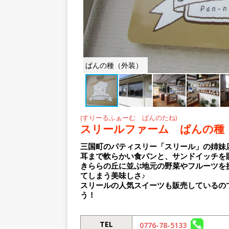
ぱんの種（外装）
(すりーるふぁーむ ぱんのたね)
スリールファーム ぱんの種
三国町のパティスリー「スリール」の姉妹
耳まで軟らかい食パンと、サンドイッチを
きららの丘に並ぶ地元の野菜やフルーツを
てしまう美味しさ♪
スリールの人気スイーツも販売しているの
う！
TEL
0776-78-5133