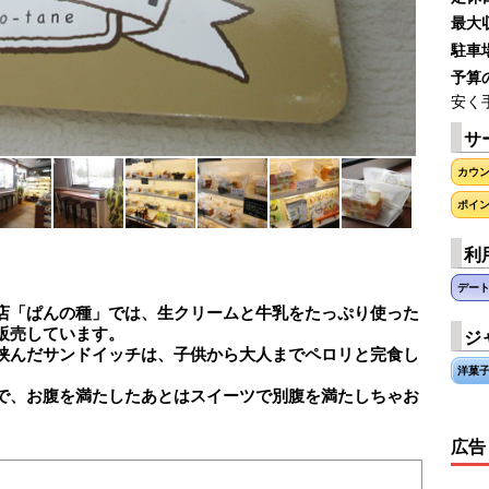
最大
駐車
予算
安く手
サ
ぱんの
カウ
ポイ
利
デー
店「ぱんの種」では、生クリームと牛乳をたっぷり使った
販売しています。
ジ
挟んだサンドイッチは、子供から大人までペロリと完食し
洋菓
で、お腹を満たしたあとはスイーツで別腹を満たしちゃお
広告