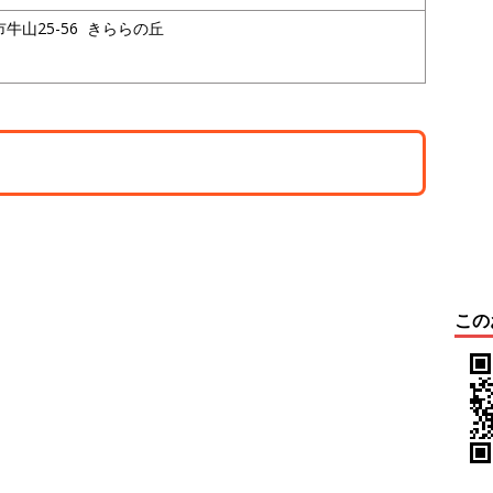
市牛山25-56 きららの丘
この