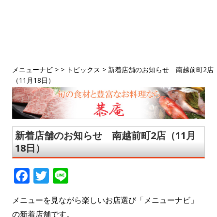
メニューナビ
> >
トピックス
>
新着店舗のお知らせ 南越前町2店
（11月18日）
新着店舗のお知らせ 南越前町2店（11月
18日）
F
T
Li
a
w
n
メニューを見ながら楽しいお店選び「メニューナビ」
c
it
e
の新着店舗です。