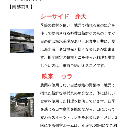
e
te
【南越前町】
b
r
シーサイド 弁天
o
季節の食材を使い、地元で捕れる旬の魚介を
o
使って提供される料理は新鮮そのもの！すぐ
k
目の前は海水浴場があり、お食事と共に、夏
は海水浴、冬は観光と様々な楽しみが出来ま
す。期間限定の越前カニを使った料理を堪能
したい方は、事前予約がオススメです。
畝来 -ウラ-
農薬を使用しない自然栽培の野菜や、地元で
捕れた新鮮な朝捕れの魚介など、体に嬉しい
食材を使用した料理を提供しています。四季
を感じる日本庭園を眺めながら、日によって
変わるスイーツ・ランチをお楽しみ下さい。2
階にある個室ルームは、別途1000円にてご利