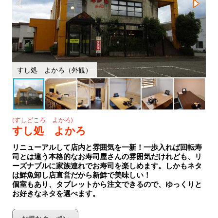
o
k
すし処 よかろ（外観）
(すしどころ よかろ)
すし処 よかろ
リニューアルして店内と雰囲気を一新！一歩入れば回転寿
司とは違う本格的なお寿司屋さんの雰囲気だけれども、リ
ーズナブルに家族連れでお寿司を楽しめます。しかもネタ
は鮮魚卸し店直営だから新鮮で美味しい！
個室もあり、タブレットから注文できるので、ゆっくりと
お好きなネタを選べます。