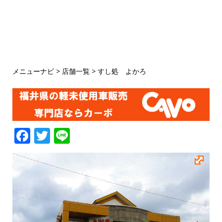
メニューナビ
>
店舗一覧
>
すし処 よかろ
F
T
Li
a
w
n
c
it
e
e
te
b
r
o