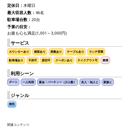
定休日：
木曜日
最大収容人数：
46名
駐車場台数：
20台
予算の目安：
お腹も心も満足(1,001～3,000円)
サービス
カウンターあり
個室あり
座敷あり
テーブルあり
ランチ営業
駐車場あり
子供可
貸切可
クーポンあり
テイクアウト可
禁煙
利用シーン
デート
一人利用
宴会・パーティー（少人数）
友人・知人と
家族と
ジャンル
寿司
関連コンテンツ