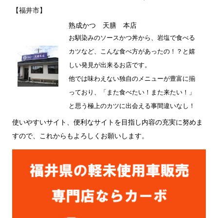
e
te
【福井市】
b
r
熟成かつ 天膳 本店
o
お馴染みのソースかつ丼から、岩塩で食べる
o
カツなど、こんな食べ方があったの！？と嬉
k
しい発見が出来るお店です。
他では味わえない独自のメニューが豊富に揃
っており、「また食べたい！また来たい！」
と思う極上のカツに出会える事間違いなし！
使いやすいサイト、便利なサイトを目指し内容の充実に努めま
すので、これからもよろしくお願いします。