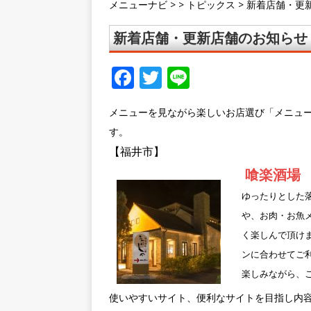
メニューナビ
> >
トピックス
>
新着店舗・更新
新着店舗・更新店舗のお知らせ 
F
T
Li
a
w
n
メニューを見ながら楽しいお店選び「メニュ
c
it
e
す。
e
te
【福井市】
b
r
喰楽酒場
o
ゆったりとした
o
や、お肉・お魚
k
く楽しんで頂け
ンに合わせてご
楽しみながら、
使いやすいサイト、便利なサイトを目指し内