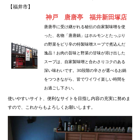
e
te
【福井市】
b
r
神戸 唐唐亭 福井新田塚店
o
唐唐亭に受け継がれる秘伝の自家製味噌を使
o
った、名物「唐唐鍋」はホルモンとたっぷり
k
の野菜をピリ辛の特製味噌スープで煮込んだ
逸品！お肉の旨味と野菜の甘味が溶け出した
スープは、自家製味噌と合わさりコクのある
深い味わいです。30段階の辛さが選べるお鍋
をつつきながら、皆でワイワイ楽しい時間を
お過ごし下さい。
使いやすいサイト、便利なサイトを目指し内容の充実に努めま
すので、これからもよろしくお願いします。