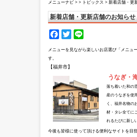
メニューナビ
> >
トピックス
>
新着店舗・更新
新着店舗・更新店舗のお知らせ 
F
T
Li
a
w
n
メニューを見ながら楽しいお店選び「メニュ
c
it
e
す。
e
te
【福井市】
b
r
うなぎ・
o
落ち着いた和の
o
産のうなぎを使
k
く、福井名物の
材・タレ全てに
れるたびに新し
今後も皆様に使って頂ける便利なサイトを目