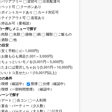
バリアフリー
貸切可
出前配達可
ペット可
クーポンあり
ポイントカードあり
カード対応可
テイクアウト可
送迎あり
持込み可（要相談）
の一押しメニューで探す
肉類
魚類
揚物
鍋
麺類
ご飯もの
酒類
他
の目安
安く手軽に♪(～1,000円)
お腹も心も満足(1,001～3,000円)
ちょっといいモノを(3,001円～5,000円)
たまには贅沢しちゃおう(5,001円～10,000円)
いいトコ見せたい！(10,001円以上)
コの条件
喫煙（確認中）
禁煙
分煙（確認中）
喫煙（一部時間禁煙）（確認中）
シーンで探す
デート
合コン
一人利用
宴会・パーティー（少人数）
宴会・パーティー（大人数）
記念日