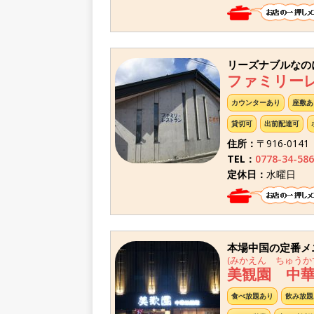
リーズナブルなの
ファミリー
カウンターあり
座敷あ
貸切可
出前配達可
住所：
〒916-01
TEL：
0778-34-586
定休日：
水曜日
本場中国の定番メ
(みかえん ちゅうか
美観園 中
食べ放題あり
飲み放題