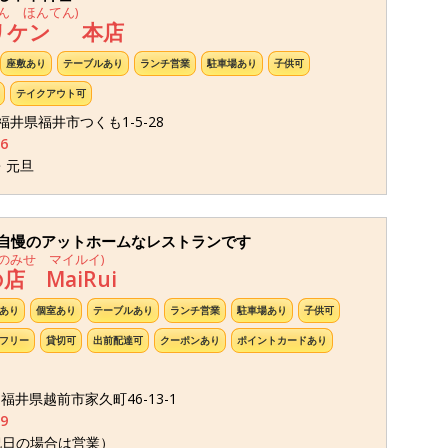
ん ほんてん)
リケン 本店
座敷あり
テーブルあり
ランチ営業
駐車場あり
子供可
テイクアウト可
 福井県福井市つくも1-5-28
6
・元旦
自慢のアットホームなレストランです
のみせ マイルイ)
 MaiRui
あり
個室あり
テーブルあり
ランチ営業
駐車場あり
子供可
フリー
貸切可
出前配達可
クーポンあり
ポイントカードあり
1 福井県越前市家久町46-13-1
9
祝日の場合は営業）