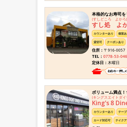
本格的なお寿司を
(すしどころ よかろ)
すし処 よ
カウンターあり
個室あ
貸切可
クーポンあり
住所：
〒916-00
TEL：
0778-53-046
定休日：
木曜日
ボリューム満点！
(キングスエイトダイ
King's 8 Din
カウンターあり
テーブ
カード対応可
テイクア