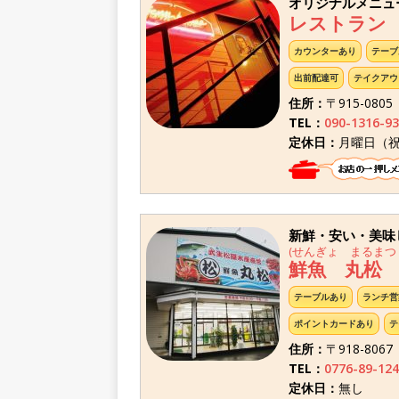
オリジナルメニュ
レストラン
カウンターあり
テーブ
出前配達可
テイクアウ
住所：
〒915-08
TEL：
090-1316-9
定休日：
月曜日（
新鮮・安い・美味
(せんぎょ まるまつ
鮮魚 丸松
テーブルあり
ランチ営
ポイントカードあり
テ
住所：
〒918-806
TEL：
0776-89-124
定休日：
無し