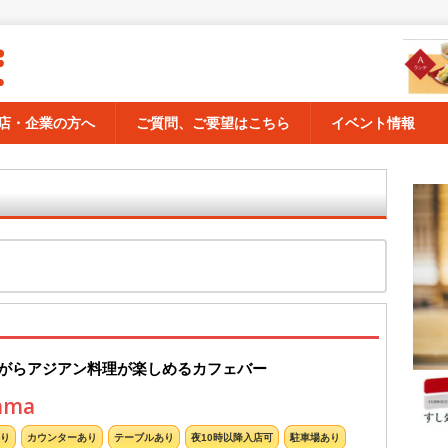
店・企業の方へ
ご質問、ご要望はこちら
イベント情報
がらアジアン料理が楽しめるカフェバー
ama
り
カウンターあり
テーブルあり
夜10時以降入店可
駐車場あり