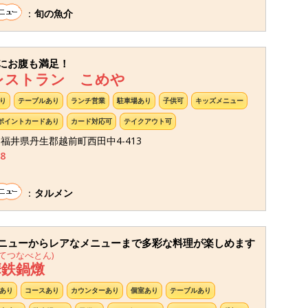
：
旬の魚介
にお腹も満足！
レストラン こめや
り
テーブルあり
ランチ営業
駐車場あり
子供可
キッズメニュー
ポイントカードあり
カード対応可
テイクアウト可
41 福井県丹生郡越前町西田中4-413
8
：
タルメン
ニューからレアなメニューまで多彩な料理が楽しめます
てつなべとん)
華鉄鍋燉
あり
コースあり
カウンターあり
個室あり
テーブルあり