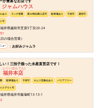
ーが豊富なお店です
 ジャムハウス
ルあり
ランチ営業
夜10時以降入店可
駐車場あり
子供可
貸切可
ト可
05 福井県越前市芝原5丁目20-24
351
祝日の場合営業）
：
お好みジャムラ
しい！三拍子揃った水産直営店です！
 ふくいほんてん)
 福井本店
業
駐車場あり
子供可
オムツ交換台あり
バリアフリー
イクアウト可
7 福井県福井市飯塚町13-13-1
2