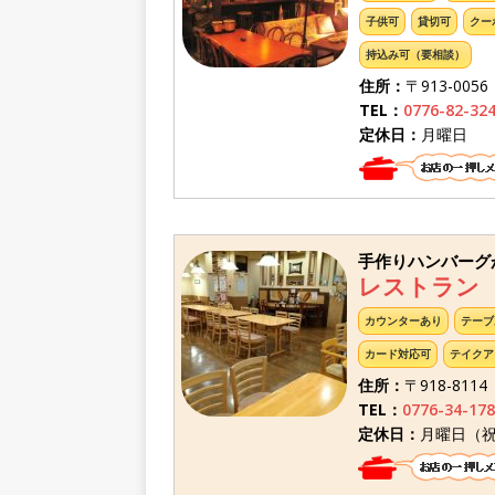
子供可
貸切可
クー
持込み可（要相談）
住所：
〒913-00
TEL：
0776-82-32
定休日：
月曜日
手作りハンバーグ
レストラン
カウンターあり
テーブ
カード対応可
テイクア
住所：
〒918-811
TEL：
0776-34-178
定休日：
月曜日（