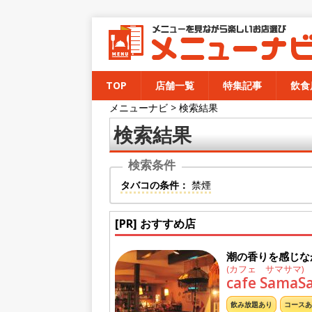
TOP
店舗一覧
特集記事
飲食
メニューナビ
>
検索結果
検索結果
タバコの条件：
禁煙
[PR] おすすめ店
潮の香りを感じな
(カフェ サマサマ)
cafe SamaS
飲み放題あり
コースあ