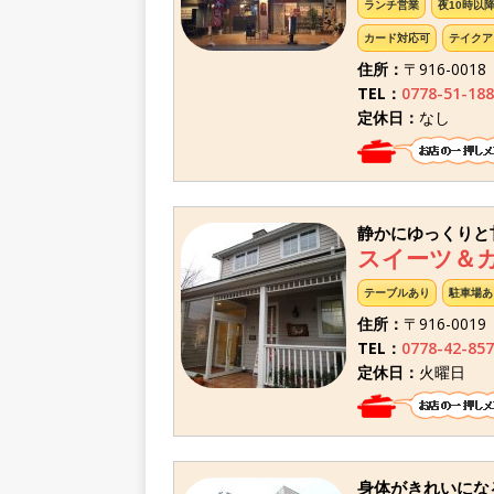
ランチ営業
夜10時以
カード対応可
テイクア
住所：
〒916-001
TEL：
0778-51-188
定休日：
なし
静かにゆっくりと
スイーツ＆
テーブルあり
駐車場あ
住所：
〒916-001
TEL：
0778-42-857
定休日：
火曜日
身体がきれいにな