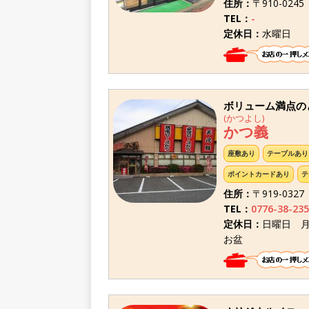
住所：
〒910-02
TEL：
-
定休日：
水曜日
ボリューム満点の
(かつよし)
かつ義
座敷あり
テーブルあり
ポイントカードあり
テ
住所：
〒919-032
TEL：
0776-38-235
定休日：
日曜日 
お盆