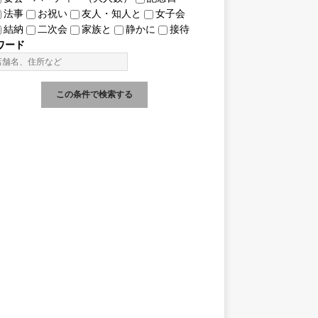
法事
お祝い
友人・知人と
女子会
結納
二次会
家族と
静かに
接待
ワード