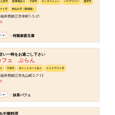
降入店可
駐車場あり
子供可
キッズメニュー
バリアフリー
貸切可
ウト可
持込み可（要相談）
8 福井県鯖江市幸町1-5-21
0
：
特製麻婆豆腐
甘い一時をお過ごし下さい
カフェ ぶらん
り
子供可
ポイントカードあり
テイクアウト可
9 福井県鯖江市丸山町2-7-13
5
：
抹茶パフェ
る中華料理