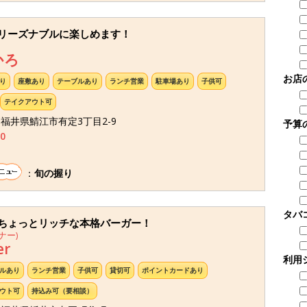
リーズナブルに楽しめます！
かろ
お店
り
座敷あり
テーブルあり
ランチ営業
駐車場あり
子供可
テイクアウト可
57 福井県鯖江市有定3丁目2-9
予算
0
：
旬の握り
タバ
ちょっとリッチな本格バーガー！
ナー)
er
利用
ルあり
ランチ営業
子供可
貸切可
ポイントカードあり
ウト可
持込み可（要相談）