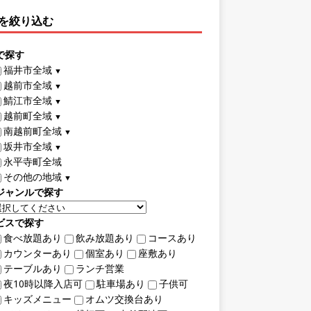
を絞り込む
で探す
福井市全域
▼
越前市全域
▼
鯖江市全域
▼
越前町全域
▼
南越前町全域
▼
坂井市全域
▼
永平寺町全域
その他の地域
▼
ジャンルで探す
ビスで探す
食べ放題あり
飲み放題あり
コースあり
カウンターあり
個室あり
座敷あり
テーブルあり
ランチ営業
夜10時以降入店可
駐車場あり
子供可
キッズメニュー
オムツ交換台あり