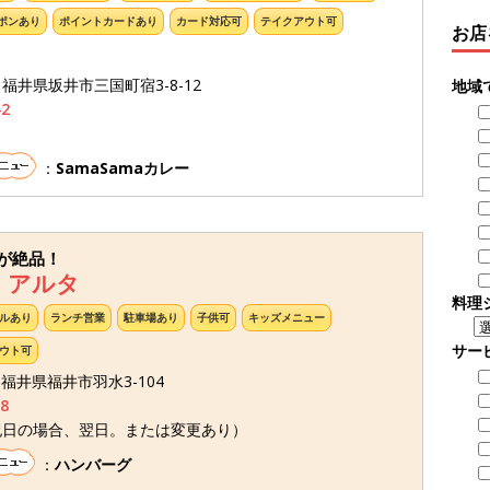
ポンあり
ポイントカードあり
カード対応可
テイクアウト可
お店
56 福井県坂井市三国町宿3-8-12
地域
42
：
SamaSamaカレー
が絶品！
 アルタ
料理
ルあり
ランチ営業
駐車場あり
子供可
キッズメニュー
サー
ウト可
4 福井県福井市羽水3-104
8
祝日の場合、翌日。または変更あり）
：
ハンバーグ