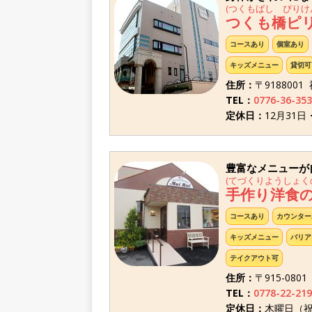
(つくもばし ぴりけ
つくも橋ピ
コースあり
個室あり
キッズメニュー
貸切可
住所：
〒9188001
TEL：
0776-36-353
定休日：
12月31日
豊富なメニューが
(てづくりようしょく
手作り洋食の店
コースあり
カウンター
キッズメニュー
バリア
テイクアウト可
住所：
〒915-080
TEL：
0778-22-219
定休日：
木曜日（