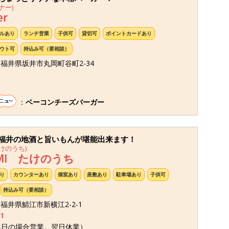
ナー)
er
ルあり
ランチ営業
子供可
貸切可
ポイントカードあり
ウト可
持込み可（要相談）
45 福井県坂井市丸岡町谷町2-34
：
ベーコンチーズバーガー
福井の地酒と旨いもんが堪能出来ます！
けのうち)
MI たけのうち
り
カウンターあり
個室あり
座敷あり
駐車場あり
子供可
持込み可（要相談）
2 福井県鯖江市新横江2-2-1
1
祝日の場合営業。翌日休業）