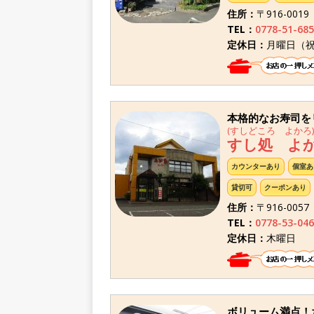
住所：
〒916-001
TEL：
0778-51-685
定休日：
月曜日（
本格的なお寿司を
(すしどころ よかろ)
すし処 よ
カウンターあり
個室あ
貸切可
クーポンあり
住所：
〒916-00
TEL：
0778-53-046
定休日：
木曜日
ボリューム満点！