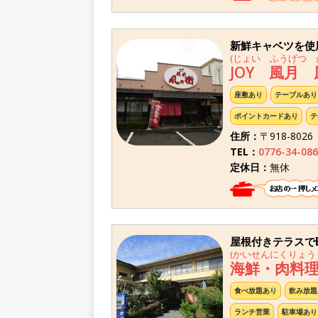
新鮮キャベツを使
(じょい ふうげつ 
JOY 風月
座敷あり
テーブルあり
ポイントカードあり
テ
住所：
〒918-802
TEL：
0776-34-086
定休日：
無休
屋根付きテラスで
(かいせんにくりょう
海鮮・肉料
食べ放題あり
飲み放題
ランチ営業
駐車場あり