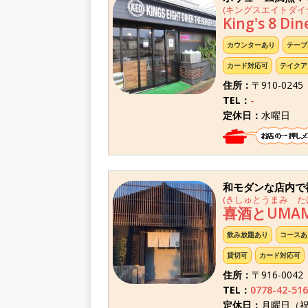
(キングスエイトダイ
King's 8 Din
カウンターあり
テーブ
カード対応可
テイクア
住所：
〒910-02
TEL：
-
定休日：
水曜日
和モダンな店内で
(きしゅとうまみ た
喜酒とUMA
飲み放題あり
コースあ
貸切可
カード対応可
住所：
〒916-004
TEL：
0778-42-516
定休日：
月曜日（