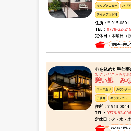
キッズメニュー
バリア
テイクアウト可
住所：
〒915-080
TEL：
0778-22-21
定休日：
木曜日（
心を込めた手仕事
(いこいどころみなみ)
憩い処 み
コースあり
カウンター
子供可
キッズメニュー
住所：
〒913-00
TEL：
0776-82-006
定休日：
火・水・