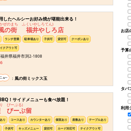
用したヘルシーお好み焼が堪能出来る！
かぜのまち ふくいやしろてん)
 風の街 福井やしろ店
お店
ランチ営業
駐車場あり
子供可
貸切可
クーポンあり
イクアウト可
予算
6 福井県福井市渕2-1808
6
：
風の街ミックス玉
タバ
BBQ！サイドメニューも食べ放題！
り ぴーぷる)
利用
理 ぴーぷ留
あり
コースあり
カウンターあり
個室あり
座敷あり
テーブルあり
子供可
キッズメニュー
貸切可
カード対応可
テイクアウト可