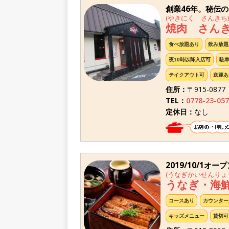
創業46年。秘伝
(やきにく さんきち)
焼肉 さん
食べ放題あり
飲み放題
夜10時以降入店可
駐
テイクアウト可
送迎あ
住所：
〒915-08
TEL：
0778-23-057
定休日：
なし
2019/10/1オー
(うなぎかいせんりょ
うなぎ・海
コースあり
カウンター
キッズメニュー
貸切可