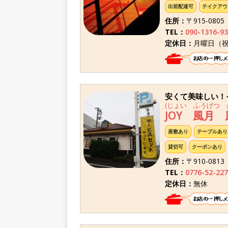
出前配達可
テイクアウ
住所：
〒915-08
TEL：
090-1316-9
定休日：
月曜日（
安くて美味しい！
(じょい ふうげつ 
JOY 風月
座敷あり
テーブルあり
貸切可
クーポンあり
住所：
〒910-081
TEL：
0776-52-227
定休日：
無休