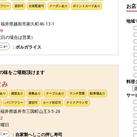
お店
フリー
貸切可
出前配達可
クーポンあり
ポイントカードあり
地域
1 福井県越前市家久町46-13-1
99
祝日の場合は営業）
：
ボルガライス
の味をご堪能頂けます
料理
なみ
あり
個室あり
座敷あり
テーブルあり
ランチ営業
駐車場あり
サー
バリアフリー
貸切可
カード対応可
テイクアウト可
44 福井県坂井市三国町山王3-5-26
2
木曜日
：
自家製へしこの押し寿司