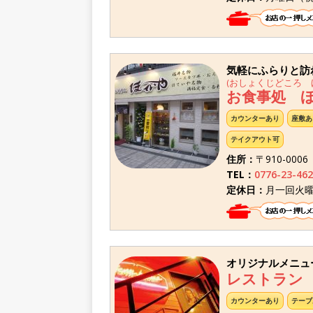
気軽にふらりと訪
(おしょくじどころ 
お食事処 
カウンターあり
座敷あ
テイクアウト可
住所：
〒910-000
TEL：
0776-23-462
定休日：
月一回火
オリジナルメニュ
レストラン
カウンターあり
テーブ