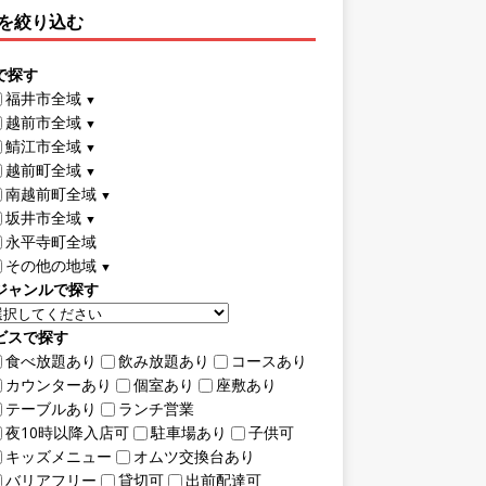
を絞り込む
で探す
福井市全域
▼
越前市全域
▼
鯖江市全域
▼
越前町全域
▼
南越前町全域
▼
坂井市全域
▼
永平寺町全域
その他の地域
▼
ジャンルで探す
ビスで探す
食べ放題あり
飲み放題あり
コースあり
カウンターあり
個室あり
座敷あり
テーブルあり
ランチ営業
夜10時以降入店可
駐車場あり
子供可
キッズメニュー
オムツ交換台あり
バリアフリー
貸切可
出前配達可