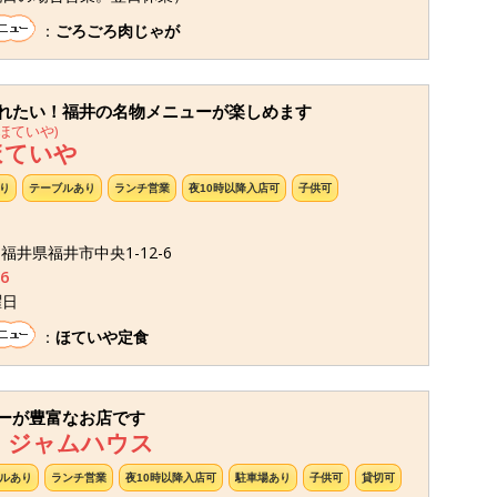
：
ごろごろ肉じゃが
れたい！福井の名物メニューが楽しめます
ほていや)
ほていや
り
テーブルあり
ランチ営業
夜10時以降入店可
子供可
6 福井県福井市中央1-12-6
6
曜日
：
ほていや定食
ーが豊富なお店です
 ジャムハウス
ルあり
ランチ営業
夜10時以降入店可
駐車場あり
子供可
貸切可