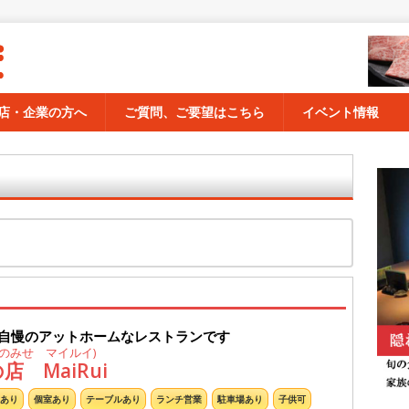
店・企業の方へ
ご質問、ご要望はこちら
イベント情報
自慢のアットホームなレストランです
のみせ マイルイ)
 MaiRui
あり
個室あり
テーブルあり
ランチ営業
駐車場あり
子供可