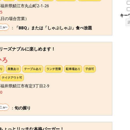
9 福井県鯖江市丸山町2-1-26
5
キー
祝日の場合営業）
：
「BBQ」または「しゃぶしゃぶ」食べ放題
リーズナブルに楽しめます！
かろ
り
座敷あり
テーブルあり
ランチ営業
駐車場あり
子供可
テイクアウト可
57 福井県鯖江市有定3丁目2-9
0
：
旬の握り
ちょっとリッチな本格バーガー！