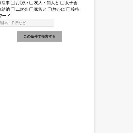
法事
お祝い
友人・知人と
女子会
結納
二次会
家族と
静かに
接待
ワード