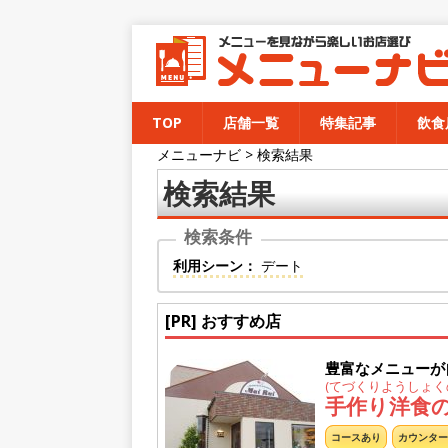
TOP
店舗一覧
特集記事
飲食
メニューナビ
>
検索結果
検索結果
利用シーン：
デート
[PR] おすすめ店
豊富なメニューが
(てづくりようしょく
手作り洋食の店
コースあり
カウンター