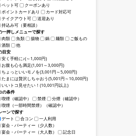
ペット可
クーポンあり
ポイントカードあり
カード対応可
テイクアウト可
送迎あり
持込み可（要相談）
の一押しメニューで探す
肉類
魚類
揚物
鍋
麺類
ご飯もの
酒類
他
の目安
安く手軽に♪(～1,000円)
お腹も心も満足(1,001～3,000円)
ちょっといいモノを(3,001円～5,000円)
たまには贅沢しちゃおう(5,001円～10,000円)
いいトコ見せたい！(10,001円以上)
コの条件
喫煙（確認中）
禁煙
分煙（確認中）
喫煙（一部時間禁煙）（確認中）
シーンで探す
デート
合コン
一人利用
宴会・パーティー（少人数）
宴会・パーティー（大人数）
記念日