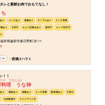
のタレと新鮮お肉でおもてなし！
きち
あり
コースあり
座敷あり
テーブルあり
ランチ営業
車場あり
子供可
オムツ交換台あり
貸切可
カード対応可
り
77 福井県越前市春日野町28-11
9
：
壺漬けハラミ
プン！！
うり うなじん)
鮮料理 うな神
あり
個室あり
座敷あり
ランチ営業
駐車場あり
子供可
出前配達可
テイクアウト可