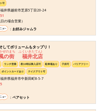
ト可
05 福井県越前市芝原5丁目20-24
351
祝日の場合営業）
：
お好みジャムラ
そしてボリュームもタップリ！
かぜのまち ふくいきたてん)
 風の街 福井北店
ランチ営業
夜10時以降入店可
駐車場あり
子供可
バリアフリー
ポイントカードあり
テイクアウト可
3 福井県福井市中新田町8-5-7
5
：
ペアセット