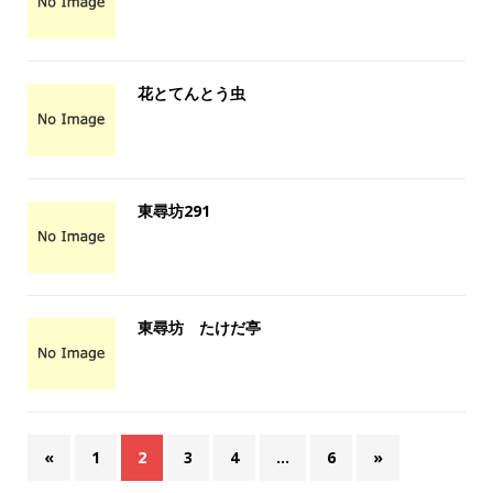
花とてんとう虫
東尋坊291
東尋坊 たけだ亭
«
1
2
3
4
…
6
»