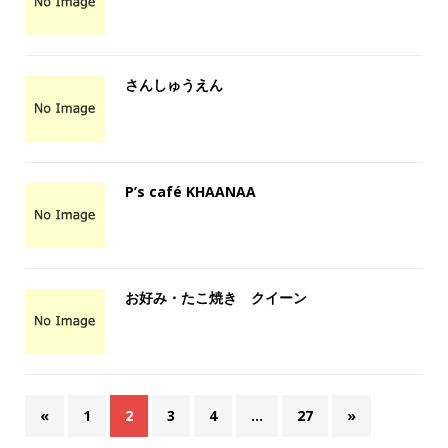
さんしゅうえん
P’s café KHAANAA
お好み・たこ焼き クイーン
«
1
2
3
4
…
27
»