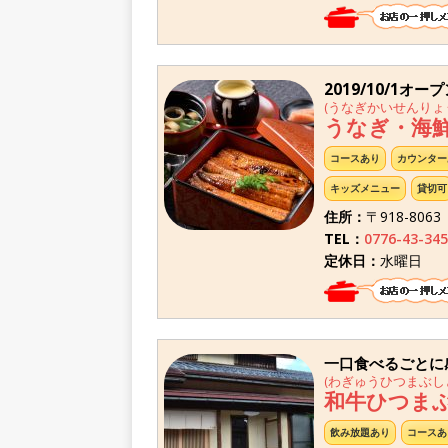
2019/10/1オー
(うなぎかいせんりょ
うなぎ・海
コースあり
カウンター
キッズメニュー
貸切可
住所：
〒918-806
TEL：
0776-43-345
定休日：
水曜日
一口食べるごとに
(わぎゅうひつまぶし
和牛ひつまぶ
飲み放題あり
コースあ