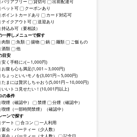
バリアフリー
貸切可
出前配達可
ペット可
クーポンあり
ポイントカードあり
カード対応可
テイクアウト可
送迎あり
持込み可（要相談）
の一押しメニューで探す
肉類
魚類
揚物
鍋
麺類
ご飯もの
酒類
他
の目安
安く手軽に♪(～1,000円)
お腹も心も満足(1,001～3,000円)
ちょっといいモノを(3,001円～5,000円)
たまには贅沢しちゃおう(5,001円～10,000円)
いいトコ見せたい！(10,001円以上)
コの条件
喫煙（確認中）
禁煙
分煙（確認中）
喫煙（一部時間禁煙）（確認中）
シーンで探す
デート
合コン
一人利用
宴会・パーティー（少人数）
宴会・パーティー（大人数）
記念日