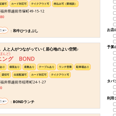
配達可
カード対応可
テイクアウト可
持込み可（要相談）
2 福井県越前市塚町49-15-12
280
お店
：
和牛ひつまぶし
予算
。人と人がつながっていく居心地のよい空間♪
ぼんど)
ング BOND
あり
個室あり
座敷あり
テーブルあり
ランチ営業
駐車場あり
貸切可
出前配達可
カード対応可
テイクアウト可
タバ
5 福井県越前市稲寄町24-1-27
0
利用
：
BONDランチ