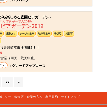
：
ハンバーグ
がら楽しめる庭園ビアガーデン♪
んびあがーでん2019)
ビアガーデン2019
り
座敷あり
テーブルあり
駐車場あり
子供可
貸切可
7 福井県鯖江市神明町2-8-4
5
み営業（雨天・荒天中止）
：
グレードアップコース
27
»
ポリシー
飲食店・企業の方へ
利用規約
サイトマップ