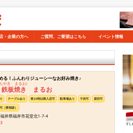
店・企業の方へ
ご質問、ご要望はこちら
イベント情報
める！ふんわりジューシーなお好み焼き♪
んやき まるお)
・鉄板焼き まるお
り
テーブルあり
夜10時以降入店可
駐車場あり
子供可
貸切可
可（要相談）
2 福井県福井市花堂北1-7-4
3