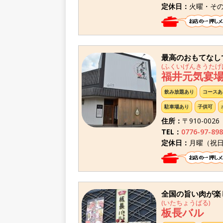
定休日：
火曜・その
最高のおもてなし
(ふくいげんきうたげ
福井元気宴
飲み放題あり
コースあ
駐車場あり
子供可
住所：
〒910-002
TEL：
0776-97-898
定休日：
月曜（祝
全国の旨い肉が楽
(いたちょうばる)
板長バル