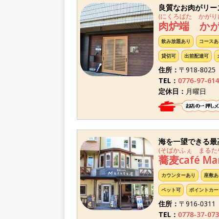
良質なお肉がリー
(にくろばた かがり
肉炉端 か
飲み放題あり
コースあ
貸切可
出前配達可
住所：
〒918-80
TEL：
0776-97-614
定休日：
月曜日
海を一望できる最
(そばかふぇ まるた
蕎麦café Ma
カウンターあり
座敷あ
ペット可
ポイントカー
住所：
〒916-03
TEL：
0778-37-073