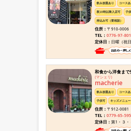
飲み放題あり
コースあ
夜10時以降入店可
子
持込み可（要相談）
住所：
〒910-000
TEL：
0776-97-801
定休日：
日曜（祝
和食から洋食まで
(マシェリ)
macherie
飲み放題あり
コースあ
子供可
キッズメニュー
住所：
〒912-008
TEL：
0779-65-595
定休日：
第1・３・