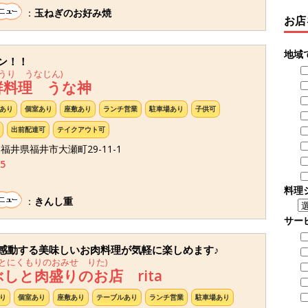
：
玉ねぎのお好み焼
お店
地域
プン！！
うり うなじん)
鮮料理 うな神
あり
個室あり
座敷あり
ランチ営業
駐車場あり
子供可
出前配達可
テイクアウト可
3 福井県福井市大瀬町29-11-1
5
料理
：
きんし重
サー
感動する美味しいお肉料理が気軽に楽しめます♪
とにくもりのおみせ りた)
しと肉盛りのお店 rita
り
個室あり
座敷あり
テーブルあり
ランチ営業
駐車場あり