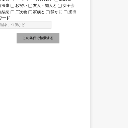
法事
お祝い
友人・知人と
女子会
結納
二次会
家族と
静かに
接待
ワード