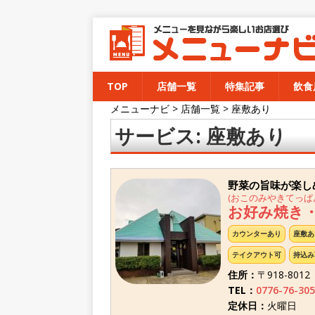
TOP
店舗一覧
特集記事
飲食
メニューナビ
>
店舗一覧
>
座敷あり
サービス:
座敷あり
野菜の旨味が楽し
(おこのみやきてっぱ
お好み焼き
カウンターあり
座敷あ
テイクアウト可
持込み
住所：
〒918-801
TEL：
0776-76-305
定休日：
火曜日