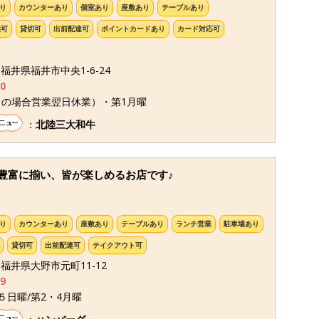
り
カウンターあり
個室あり
座敷あり
テーブルあり
供可
貸切可
出前配達可
ポイントカードあり
カード対応可
6 福井県福井市中央1-6-24
0
日の場合営業翌日休業）・第1月曜
：
北陸三大和牛
豊富に揃い、皆が楽しめるお店です♪
り
カウンターあり
座敷あり
テーブルあり
ランチ営業
駐車場あり
貸切可
出前配達可
テイクアウト可
1 福井県大野市元町11-12
9
５日曜/第2・4月曜