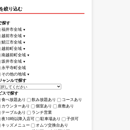
を絞り込む
で探す
福井市全域
▼
越前市全域
▼
鯖江市全域
▼
越前町全域
▼
南越前町全域
▼
坂井市全域
▼
永平寺町全域
その他の地域
▼
ジャンルで探す
ビスで探す
食べ放題あり
飲み放題あり
コースあり
カウンターあり
個室あり
座敷あり
テーブルあり
ランチ営業
夜10時以降入店可
駐車場あり
子供可
キッズメニュー
オムツ交換台あり