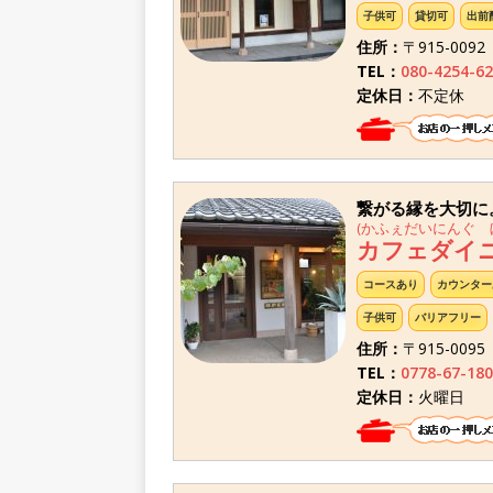
子供可
貸切可
出前
住所：
〒915-009
TEL：
080-4254-6
定休日：
不定休
繋がる縁を大切に
(かふぇだいにんぐ 
カフェダイニ
コースあり
カウンター
子供可
バリアフリー
住所：
〒915-009
TEL：
0778-67-180
定休日：
火曜日