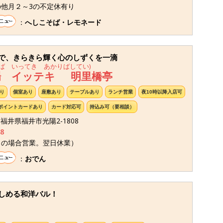
他月２～3の不定休有り
：
へしこそば・レモネード
で、きらきら輝く心のしずくを一滴
ば いってき あかりばしてい)
場 イッテキ 明里橋亭
り
個室あり
座敷あり
テーブルあり
ランチ営業
夜10時以降入店可
ポイントカードあり
カード対応可
持込み可（要相談）
6 福井県福井市光陽2-1808
8
日の場合営業。翌日休業）
：
おでん
しめる和洋バル！