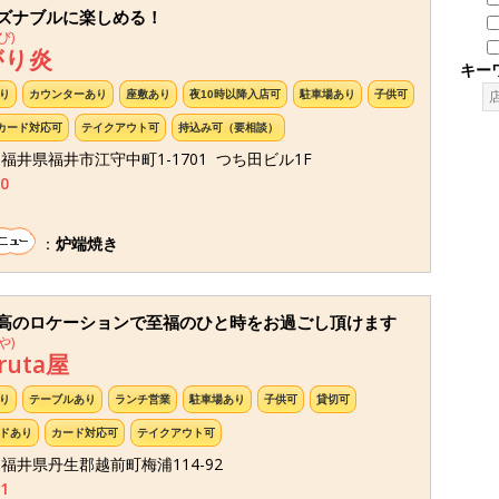
ズナブルに楽しめる！
び)
がり炎
キー
り
カウンターあり
座敷あり
夜10時以降入店可
駐車場あり
子供可
カード対応可
テイクアウト可
持込み可（要相談）
25 福井県福井市江守中町1-1701 つち田ビル1F
0
：
炉端焼き
高のロケーションで至福のひと時をお過ごし頂けます
や)
ruta屋
り
テーブルあり
ランチ営業
駐車場あり
子供可
貸切可
ドあり
カード対応可
テイクアウト可
11 福井県丹生郡越前町梅浦114-92
1