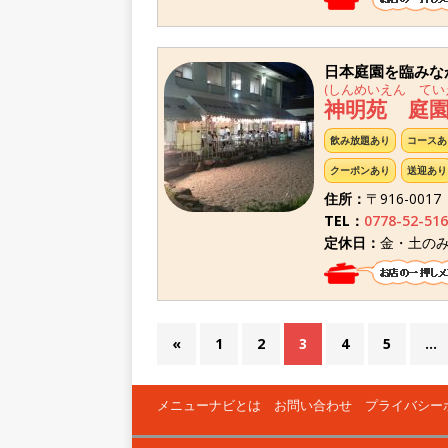
日本庭園を臨みな
(しんめいえん ていえ
神明苑 庭園
飲み放題あり
コースあ
クーポンあり
送迎あり
住所：
〒916-001
TEL：
0778-52-516
定休日：
金・土の
«
1
2
3
4
5
…
メニューナビとは
お問い合わせ
プライバシー