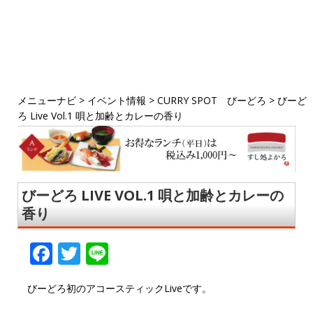
メニューナビ
>
イベント情報
>
CURRY SPOT びーどろ
>
びーど
ろ Live Vol.1 唄と加齢とカレーの香り
びーどろ LIVE VOL.1 唄と加齢とカレーの
香り
F
T
Li
a
w
n
びーどろ初のアコースティックLiveです。
c
it
e