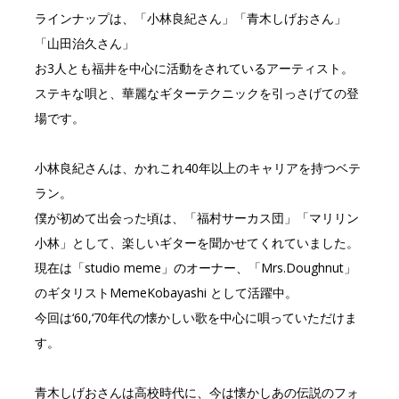
e
te
ラインナップは、「小林良紀さん」「青木しげおさん」
b
r
「山田治久さん」
o
お3人とも福井を中心に活動をされているアーティスト。
o
ステキな唄と、華麗なギターテクニックを引っさげての登
k
場です。
小林良紀さんは、かれこれ40年以上のキャリアを持つベテ
ラン。
僕が初めて出会った頃は、「福村サーカス団」「マリリン
小林」として、楽しいギターを聞かせてくれていました。
現在は「studio meme」のオーナー、「Mrs.Doughnut」
のギタリストMemeKobayashi として活躍中。
今回は‘60,‘70年代の懐かしい歌を中心に唄っていただけま
す。
青木しげおさんは高校時代に、今は懐かしあの伝説のフォ