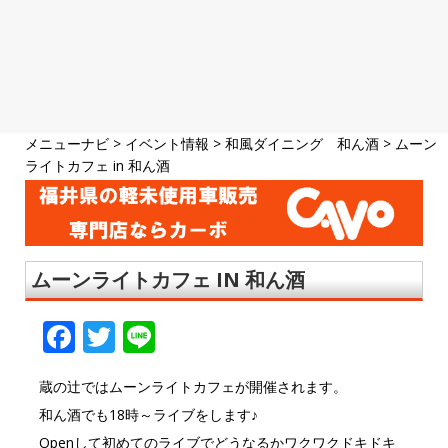
メニューナビ
>
イベント情報
>
和風ダイニング 和ん酒
>
ムーン
ライトカフェ in 和ん酒
ムーンライトカフェ IN 和ん酒
F
T
Li
a
w
n
蔵の辻ではムーンライトカフェが開催されます。
c
it
e
和ん酒でも18時～ライブをします♪
e
te
Openして初めてのライブでどうなるかワクワクドキドキ