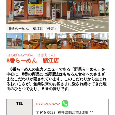
o
k
8番らーめん 鯖江店（外装）
(はちばんらーめん さばえてん)
8番らーめん 鯖江店
8番らーめんの主力メニューである「野菜らーめん」を
中心に、8番の商品には調理法はもちろん食材へのさまざ
まなこだわりが隠されています。このこだわりから生まれ
るおいしさが、創業以来のお客さまに愛され続けてきた理
由のひとつであり、８番の誇りです。
TEL
0778-52-8252
〒916-0029 福井県鯖江市北野町11-