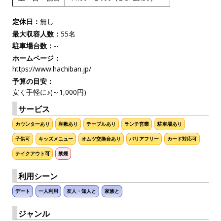
定休日：
無し
最大収容人数：
55名
駐車場台数：
--
ホームページ：
https://www.hachiban.jp/
予算の目安：
安く手軽に♪(～1,000円)
サービス
カウンターあり
座敷あり
テーブルあり
ランチ営業
駐車場あり
子供可
キッズメニュー
オムツ交換台あり
バリアフリー
カード対応可
テイクアウト可
禁煙
利用シーン
デート
一人利用
友人・知人と
家族と
ジャンル