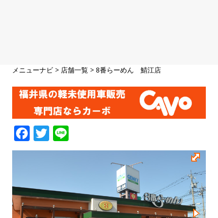
メニューナビ
>
店舗一覧
>
8番らーめん 鯖江店
F
T
Li
a
w
n
c
it
e
e
te
b
r
o