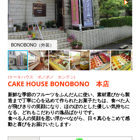
o
k
BONOBONO（外装）
B
(ケーキハウス ボノボノ ホンテン)
CAKE HOUSE BONOBONO 本店
新鮮な季節のフルーツをふんだんに使い、素材選びから製
造まで丁寧に心を込めて作られたお菓子たちは、食べた人
が飛びきりの笑顔になり、ほのぼのとした優しい気持ちに
なる、どれもこだわりの逸品ばかりです。
食べる人の笑顔を思い浮かべながら、日々真心をこめて感
動と喜びをお届けいたします♪