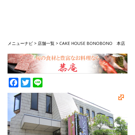
メニューナビ
>
店舗一覧
>
CAKE HOUSE BONOBONO 本店
F
T
Li
a
w
n
c
it
e
e
te
b
r
o