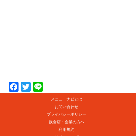
F
T
Li
ac
w
n
メニューナビとは
e
itt
e
お問い合わせ
b
er
プライバシーポリシー
o
飲食店・企業の方へ
利用規約
o