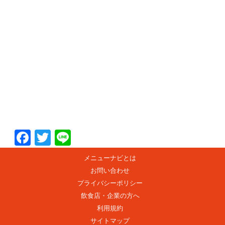
F
T
Li
ac
w
n
メニューナビとは
e
itt
e
お問い合わせ
b
er
プライバシーポリシー
o
飲食店・企業の方へ
利用規約
o
サイトマップ