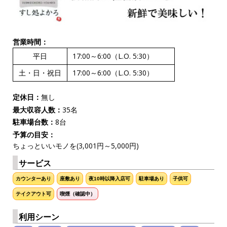
営業時間：
平日
17:00～6:00（L.O. 5:30）
土・日・祝日
17:00～6:00（L.O. 5:30）
定休日：
無し
最大収容人数：
35名
駐車場台数：
8台
予算の目安：
ちょっといいモノを(3,001円～5,000円)
サービス
カウンターあり
座敷あり
夜10時以降入店可
駐車場あり
子供可
テイクアウト可
喫煙（確認中）
利用シーン