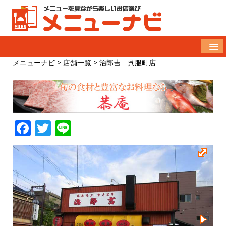
メニューナビ
>
店舗一覧
>
治郎吉 呉服町店
F
T
Li
a
w
n
c
it
e
e
te
b
r
o
o