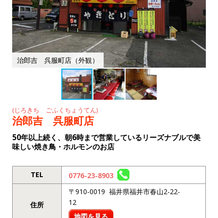
k
治郎吉 呉服町店（外観）
(じろきち ごふくちょうてん)
治郎吉 呉服町店
50年以上続く、朝6時まで営業しているリーズナブルで美
味しい焼き鳥・ホルモンのお店
TEL
0776-23-8903
〒910-0019 福井県福井市春山2-22-
12
住所
地図を見る