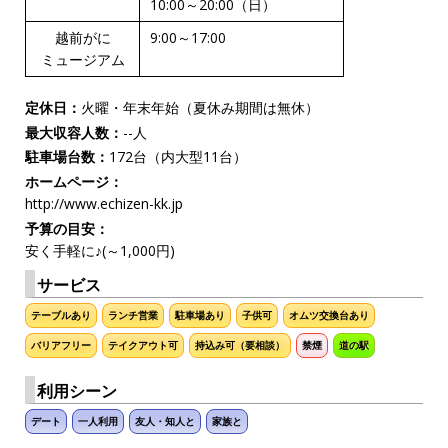
10:00～20:00（日）
越前がに
9:00～17:00
ミュージアム
定休日：
火曜・年末年始（夏休み期間は無休）
最大収容人数：
--人
駐車場台数：
172台（内大型11台）
ホームページ：
http://www.echizen-kk.jp
予算の目安：
安く手軽に♪(～1,000円)
サービス
テーブルあり
ランチ営業
駐車場あり
子供可
オムツ交換台あり
バリアフリー
テイクアウト可
持込み可（要相談）
禁煙
道の駅
利用シーン
デート
一人利用
友人・知人と
家族と