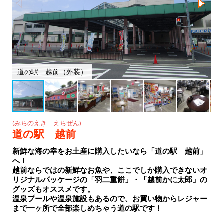
o
k
道の駅 越前（外装）
(みちのえき えちぜん)
道の駅 越前
新鮮な海の幸をお土産に購入したいなら「道の駅 越前」
へ！
越前ならではの新鮮なお魚や、ここでしか購入できないオ
リジナルパッケージの「羽二重餅」・「越前かに太郎」の
グッズもオススメです。
温泉プールや温泉施設もあるので、お買い物からレジャー
まで一ヶ所で全部楽しめちゃう道の駅です！