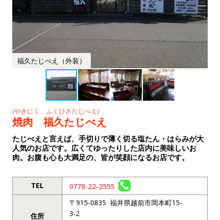
k
福久たじべえ（外装）
(やきにく ふくひさたじべえ)
焼肉 福久たじべえ
たじべえと言えば、手切りで薄く切る塩たん・はらみが大
人気のお店です。広くてゆったりした店内に美味しいお
肉。お腹も心も大満足の、皆が笑顔になるお店です。
TEL
0778-22-2555
〒915-0835 福井県越前市岡本町15-
3-2
住所