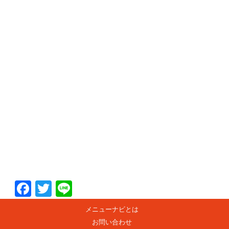
F
T
Li
ac
w
n
メニューナビとは
e
itt
e
お問い合わせ