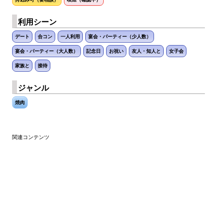
利用シーン
デート
合コン
一人利用
宴会・パーティー（少人数）
宴会・パーティー（大人数）
記念日
お祝い
友人・知人と
女子会
家族と
接待
ジャンル
焼肉
関連コンテンツ