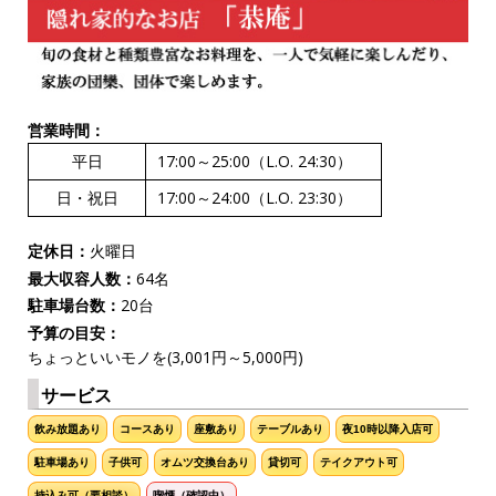
営業時間：
平日
17:00～25:00（L.O. 24:30）
日・祝日
17:00～24:00（L.O. 23:30）
定休日：
火曜日
最大収容人数：
64名
駐車場台数：
20台
予算の目安：
ちょっといいモノを(3,001円～5,000円)
サービス
飲み放題あり
コースあり
座敷あり
テーブルあり
夜10時以降入店可
駐車場あり
子供可
オムツ交換台あり
貸切可
テイクアウト可
持込み可（要相談）
喫煙（確認中）