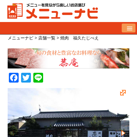
メニューナビ
>
店舗一覧
>
焼肉 福久たじべえ
F
T
Li
a
w
n
c
it
e
e
te
b
r
o
o