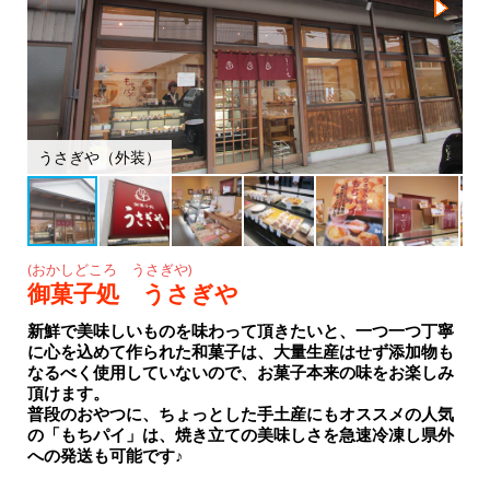
o
k
うさぎや（外装）
(おかしどころ うさぎや)
御菓子処 うさぎや
新鮮で美味しいものを味わって頂きたいと、一つ一つ丁寧
に心を込めて作られた和菓子は、大量生産はせず添加物も
なるべく使用していないので、お菓子本来の味をお楽しみ
頂けます。
普段のおやつに、ちょっとした手土産にもオススメの人気
の「もちパイ」は、焼き立ての美味しさを急速冷凍し県外
への発送も可能です♪