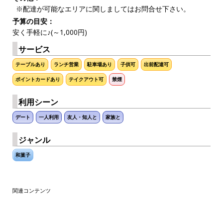
※配達が可能なエリアに関しましてはお問合せ下さい。
予算の目安：
安く手軽に♪(～1,000円)
サービス
テーブルあり
ランチ営業
駐車場あり
子供可
出前配達可
ポイントカードあり
テイクアウト可
禁煙
利用シーン
デート
一人利用
友人・知人と
家族と
ジャンル
和菓子
関連コンテンツ