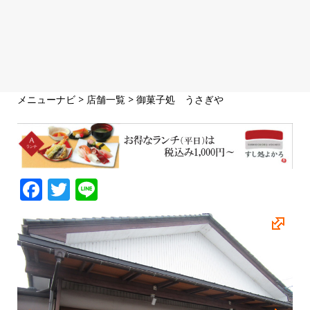
メニューナビ
>
店舗一覧
>
御菓子処 うさぎや
F
T
Li
a
w
n
c
it
e
e
te
b
r
o