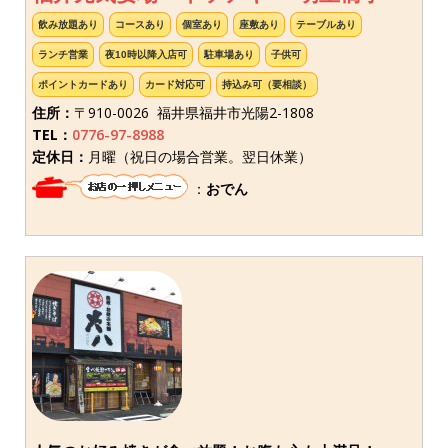
飲み放題あり
コースあり
個室あり
座敷あり
テーブルあり
ランチ営業
夜10時以降入店可
駐車場あり
子供可
ポイントカードあり
カード対応可
持込み可（要相談）
住所：
〒910-0026 福井県福井市光陽2-1808
TEL：
0776-97-8988
定休日：
月曜（祝日の場合営業。翌日休業）
：
おでん