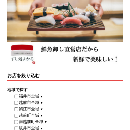
お店を絞り込む
地域で探す
福井市全域
▼
越前市全域
▼
鯖江市全域
▼
越前町全域
▼
南越前町全域
▼
坂井市全域
▼