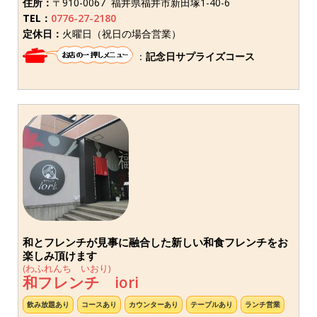
住所：
〒910-0067 福井県福井市新田塚1-40-6
TEL：
0776-27-2180
定休日：
火曜日（祝日の場合営業）
：
記念日サプライズコース
和とフレンチが見事に融合した新しい和食フレンチをお
楽しみ頂けます
(わふれんち いおり)
和フレンチ iori
飲み放題あり
コースあり
カウンターあり
テーブルあり
ランチ営業