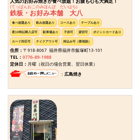
人気のお好み焼きが食べ放題！お腹も心も大満足！
(てっぱんおこのみほんぽ だいはち)
鉄板・お好み本舗 大八
食べ放題あり
飲み放題あり
コースあり
テーブルあり
夜10時以降入店可
駐車場あり
子供可
貸切可
ポイントカードあり
カード対応可
テイクアウト可
持込み可（要相談）
住所：
〒918-8067 福井県福井市飯塚町13-101
TEL：
0776-89-1988
定休日：
月曜（祝日の場合営業、翌日休業）
：
広島焼き