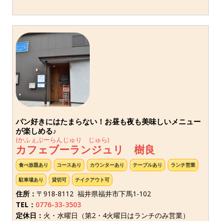
パン好きにはたまらない！お昼も夜も美味しいメニュー
が楽しめる♪
(かふぇぶーらんじゅり じゅら)
カフェブーランジュリ 樹良
食べ放題あり
コースあり
カウンターあり
テーブルあり
ランチ営業
駐車場あり
貸切可
テイクアウト可
住所：
〒918-8112 福井県福井市下馬1-102
TEL：
0776-33-3503
定休日：
火・水曜日（第2・4火曜日はランチのみ営業）