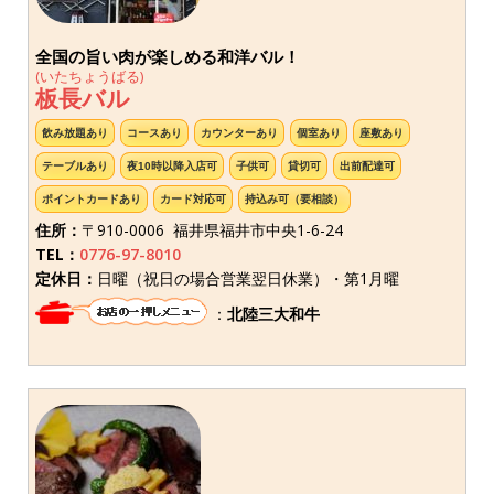
全国の旨い肉が楽しめる和洋バル！
(いたちょうばる)
板長バル
飲み放題あり
コースあり
カウンターあり
個室あり
座敷あり
テーブルあり
夜10時以降入店可
子供可
貸切可
出前配達可
ポイントカードあり
カード対応可
持込み可（要相談）
住所：
〒910-0006 福井県福井市中央1-6-24
TEL：
0776-97-8010
定休日：
日曜（祝日の場合営業翌日休業）・第1月曜
：
北陸三大和牛