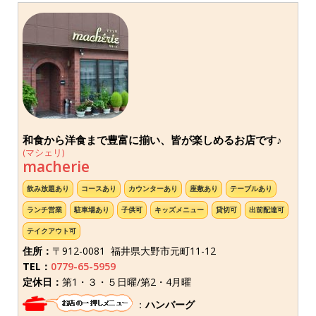
和食から洋食まで豊富に揃い、皆が楽しめるお店です♪
(マシェリ)
macherie
飲み放題あり
コースあり
カウンターあり
座敷あり
テーブルあり
ランチ営業
駐車場あり
子供可
キッズメニュー
貸切可
出前配達可
テイクアウト可
住所：
〒912-0081 福井県大野市元町11-12
TEL：
0779-65-5959
定休日：
第1・３・５日曜/第2・4月曜
：
ハンバーグ