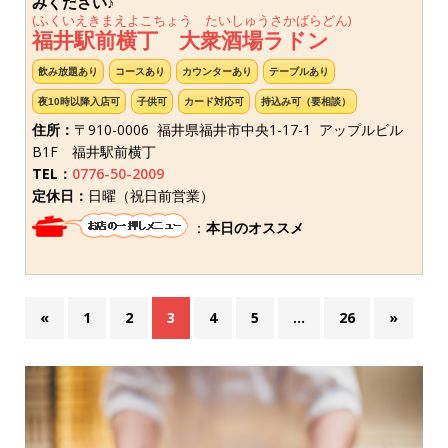
みください♪
(ふくいえきまえよこちょう たいしゅうさかばらどん)
福井駅前横丁 大衆酒場ラドン
飲み放題あり
コースあり
カウンターあり
テーブルあり
夜10時以降入店可
子供可
カード対応可
持込み可（要相談）
住所：
〒910-0006 福井県福井市中央1-17-1 アップルビル
B1F 福井駅前横丁
TEL：
0776-50-2009
定休日：
日曜（祝日前営業）
：
本日のオススメ
«
1
2
3
4
5
…
26
»