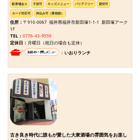
駐車場あり
子供可
キッズメニュー
バリアフリー
貸切可
カード対応可
持込み可（要相談）
住所：
〒910-0067 福井県福井市新田塚1-1-1 新田塚アーク
1F
TEL：
0776-43-9559
定休日：
月曜日（祝日の場合も定休）
：
いおりランチ
古き良き時代に誰もが愛した大衆酒場の雰囲気をお楽し