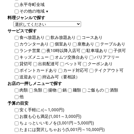
永平寺町全域
その他の地域
▼
料理ジャンルで探す
サービスで探す
食べ放題あり
飲み放題あり
コースあり
カウンターあり
個室あり
座敷あり
テーブルあり
ランチ営業
夜10時以降入店可
駐車場あり
子供可
キッズメニュー
オムツ交換台あり
バリアフリー
貸切可
出前配達可
ペット可
クーポンあり
ポイントカードあり
カード対応可
テイクアウト可
送迎あり
持込み可（要相談）
お店の一押しメニューで探す
肉類
魚類
揚物
鍋
麺類
ご飯もの
酒類
他
予算の目安
安く手軽に♪(～1,000円)
お腹も心も満足(1,001～3,000円)
ちょっといいモノを(3,001円～5,000円)
たまには贅沢しちゃおう(5,001円～10,000円)