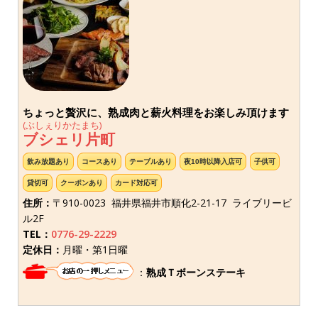
ちょっと贅沢に、熟成肉と薪火料理をお楽しみ頂けます
(ぶしぇりかたまち)
ブシェリ片町
飲み放題あり
コースあり
テーブルあり
夜10時以降入店可
子供可
貸切可
クーポンあり
カード対応可
住所：
〒910-0023 福井県福井市順化2-21-17 ライブリービ
ル2F
TEL：
0776-29-2229
定休日：
月曜・第1日曜
：
熟成Ｔボーンステーキ