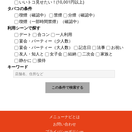
いいトコ見せたい！(10,001円以上)
タバコの条件
喫煙（確認中）
禁煙
分煙（確認中）
喫煙（一部時間禁煙）（確認中）
利用シーンで探す
デート
合コン
一人利用
宴会・パーティー（少人数）
宴会・パーティー（大人数）
記念日
法事
お祝い
友人・知人と
女子会
結納
二次会
家族と
静かに
接待
キーワード
メニューナビとは
お問い合わせ
プライバシーポリシー