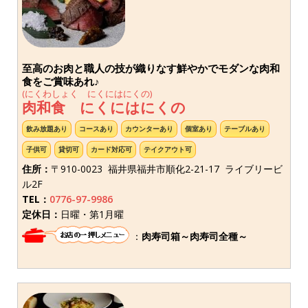
至高のお肉と職人の技が織りなす鮮やかでモダンな肉和
食をご賞味あれ♪
(にくわしょく にくにはにくの)
肉和食 にくにはにくの
飲み放題あり
コースあり
カウンターあり
個室あり
テーブルあり
子供可
貸切可
カード対応可
テイクアウト可
住所：
〒910-0023 福井県福井市順化2-21-17 ライブリービ
ル2F
TEL：
0776-97-9986
定休日：
日曜・第1月曜
：
肉寿司箱～肉寿司全種～