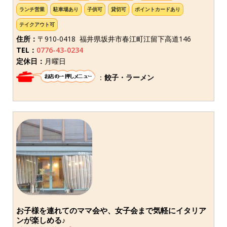
ランチ営業
駐車場あり
子供可
貸切可
ポイントカードあり
テイクアウト可
住所：
〒910-0418 福井県坂井市春江町江留下高道146
TEL：
0776-43-0234
定休日：
月曜日
：
餃子・ラーメン
お子様を連れてのママ会や、女子会まで気軽にイタリア
ンが楽しめる♪