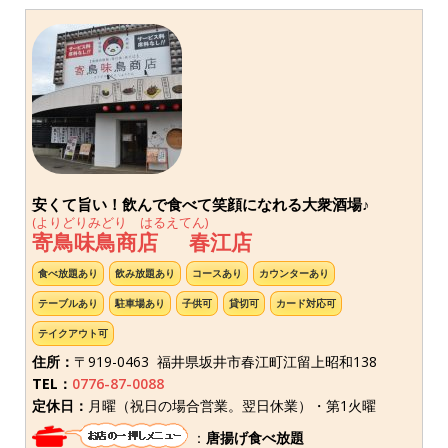
安くて旨い！飲んで食べて笑顔になれる大衆酒場♪
(よりどりみどり はるえてん)
寄鳥味鳥商店 春江店
食べ放題あり
飲み放題あり
コースあり
カウンターあり
テーブルあり
駐車場あり
子供可
貸切可
カード対応可
テイクアウト可
住所：
〒919-0463 福井県坂井市春江町江留上昭和138
TEL：
0776-87-0088
定休日：
月曜（祝日の場合営業。翌日休業）・第1火曜
：
唐揚げ食べ放題