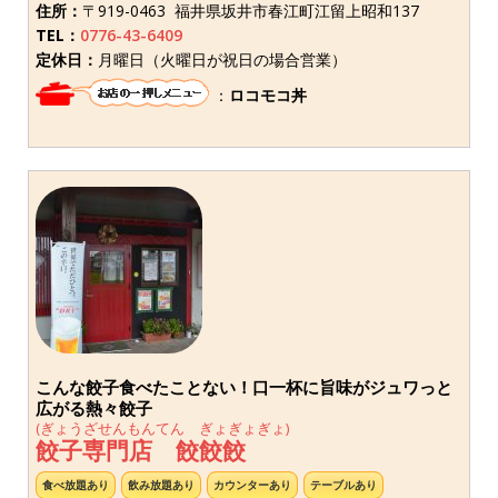
住所：
〒919-0463 福井県坂井市春江町江留上昭和137
TEL：
0776-43-6409
定休日：
月曜日（火曜日が祝日の場合営業）
：
ロコモコ丼
こんな餃子食べたことない！口一杯に旨味がジュワっと
広がる熱々餃子
(ぎょうざせんもんてん ぎょぎょぎょ)
餃子専門店 餃餃餃
食べ放題あり
飲み放題あり
カウンターあり
テーブルあり