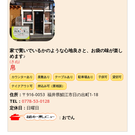
家で寛いでいるかのような心地良さと、お袋の味が楽し
めます♪
(きぬ)
帛
カウンターあり
座敷あり
テーブルあり
駐車場あり
子供可
貸切可
テイクアウト可
持込み可（要相談）
住所：
〒916-0053 福井県鯖江市日の出町1-18
TEL：
0778-53-0128
定休日：
日曜日
：
おでん