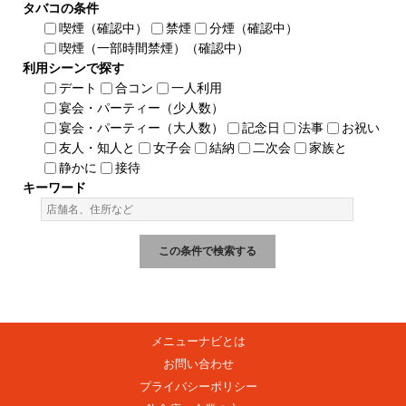
タバコの条件
喫煙（確認中）
禁煙
分煙（確認中）
喫煙（一部時間禁煙）（確認中）
利用シーンで探す
デート
合コン
一人利用
宴会・パーティー（少人数）
宴会・パーティー（大人数）
記念日
法事
お祝い
友人・知人と
女子会
結納
二次会
家族と
静かに
接待
キーワード
メニューナビとは
お問い合わせ
プライバシーポリシー