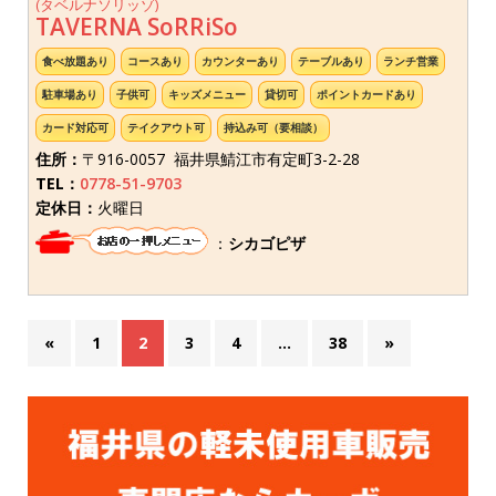
(タベルナソリッゾ)
TAVERNA SoRRiSo
食べ放題あり
コースあり
カウンターあり
テーブルあり
ランチ営業
駐車場あり
子供可
キッズメニュー
貸切可
ポイントカードあり
カード対応可
テイクアウト可
持込み可（要相談）
住所：
〒916-0057 福井県鯖江市有定町3-2-28
TEL：
0778-51-9703
定休日：
火曜日
：
シカゴピザ
«
1
2
3
4
…
38
»