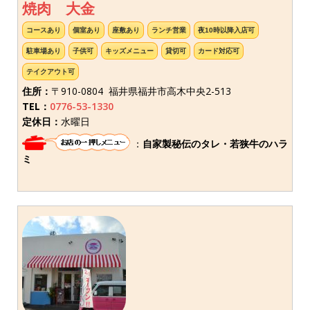
焼肉 大金
コースあり
個室あり
座敷あり
ランチ営業
夜10時以降入店可
駐車場あり
子供可
キッズメニュー
貸切可
カード対応可
テイクアウト可
住所：
〒910-0804 福井県福井市高木中央2-513
TEL：
0776-53-1330
定休日：
水曜日
：
自家製秘伝のタレ・若狭牛のハラ
ミ