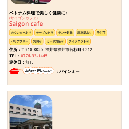
ベトナム料理で美しく健康に♪
(サイゴンカフェ)
Saigon cafe
カウンターあり
テーブルあり
ランチ営業
駐車場あり
子供可
バリアフリー
貸切可
カード対応可
テイクアウト可
住所：
〒918-8055 福井県福井市若杉町4-212
TEL：
0776-33-1445
定休日：
無し
：
バインミー