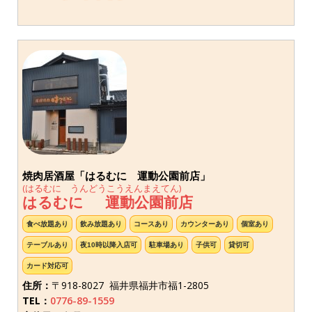
焼肉居酒屋「はるむに 運動公園前店」
(はるむに うんどうこうえんまえてん)
はるむに 運動公園前店
食べ放題あり
飲み放題あり
コースあり
カウンターあり
個室あり
テーブルあり
夜10時以降入店可
駐車場あり
子供可
貸切可
カード対応可
住所：
〒918-8027 福井県福井市福1-2805
TEL：
0776-89-1559