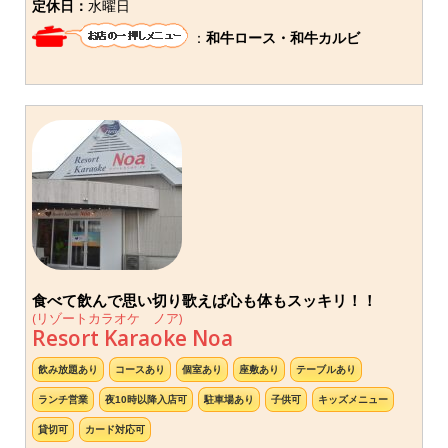
定休日：
水曜日
：
和牛ロース・和牛カルビ
食べて飲んで思い切り歌えば心も体もスッキリ！！
(リゾートカラオケ ノア)
Resort Karaoke Noa
飲み放題あり
コースあり
個室あり
座敷あり
テーブルあり
ランチ営業
夜10時以降入店可
駐車場あり
子供可
キッズメニュー
貸切可
カード対応可