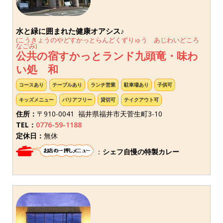
水と緑に囲まれた健康オアシス♪
(こうきょうのやどすかっとらんどくずりゅう あじわいどころ
なごみ)
公共の宿すかっとランド九頭竜・味わ
い処 和
コースあり
テーブルあり
ランチ営業
駐車場あり
子供可
キッズメニュー
バリアフリー
貸切可
テイクアウト可
住所：
〒910-0041 福井県福井市天菅生町3-10
TEL：
0776-59-1188
定休日：
無休
：
シェフ自慢の特製カレー