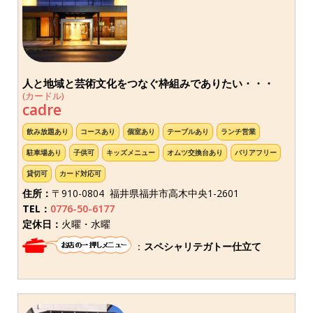
人と地域と芸術文化をつなぐ枠組みでありたい・・・
(カードル)
cadre
飲み放題あり
コースあり
個室あり
テーブルあり
ランチ営業
駐車場あり
子供可
キッズメニュー
オムツ交換台あり
バリアフリー
貸切可
カード対応可
住所：
〒910-0804 福井県福井市高木中央1-2601
TEL：
0776-50-6177
定休日：
火曜・水曜
：
スペシャリテガトー仕立て