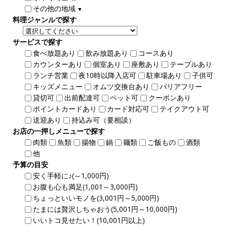
その他の地域
▼
料理ジャンルで探す
サービスで探す
食べ放題あり
飲み放題あり
コースあり
カウンターあり
個室あり
座敷あり
テーブルあり
ランチ営業
夜10時以降入店可
駐車場あり
子供可
キッズメニュー
オムツ交換台あり
バリアフリー
貸切可
出前配達可
ペット可
クーポンあり
ポイントカードあり
カード対応可
テイクアウト可
送迎あり
持込み可（要相談）
お店の一押しメニューで探す
肉類
魚類
揚物
鍋
麺類
ご飯もの
酒類
他
予算の目安
安く手軽に♪(～1,000円)
お腹も心も満足(1,001～3,000円)
ちょっといいモノを(3,001円～5,000円)
たまには贅沢しちゃおう(5,001円～10,000円)
いいトコ見せたい！(10,001円以上)