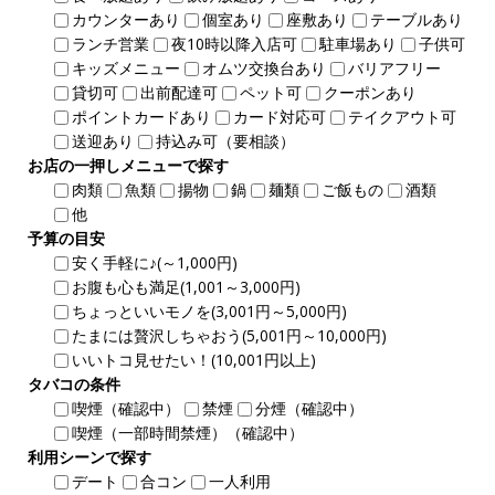
カウンターあり
個室あり
座敷あり
テーブルあり
ランチ営業
夜10時以降入店可
駐車場あり
子供可
キッズメニュー
オムツ交換台あり
バリアフリー
貸切可
出前配達可
ペット可
クーポンあり
ポイントカードあり
カード対応可
テイクアウト可
送迎あり
持込み可（要相談）
お店の一押しメニューで探す
肉類
魚類
揚物
鍋
麺類
ご飯もの
酒類
他
予算の目安
安く手軽に♪(～1,000円)
お腹も心も満足(1,001～3,000円)
ちょっといいモノを(3,001円～5,000円)
たまには贅沢しちゃおう(5,001円～10,000円)
いいトコ見せたい！(10,001円以上)
タバコの条件
喫煙（確認中）
禁煙
分煙（確認中）
喫煙（一部時間禁煙）（確認中）
利用シーンで探す
デート
合コン
一人利用