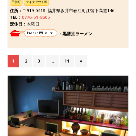
子供可
テイクアウト可
住所：
〒919-0418 福井県坂井市春江町江留下高道146
TEL：
0776-51-8505
定休日：
木曜日
：
黒醤油ラーメン
1
2
3
…
11
»