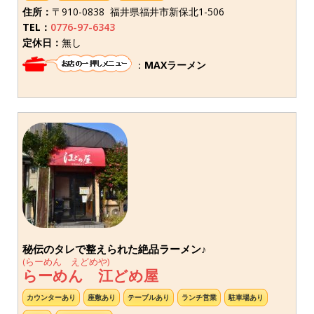
住所：
〒910-0838 福井県福井市新保北1-506
TEL：
0776-97-6343
定休日：
無し
：
MAXラーメン
秘伝のタレで整えられた絶品ラーメン♪
(らーめん えどめや)
らーめん 江どめ屋
カウンターあり
座敷あり
テーブルあり
ランチ営業
駐車場あり