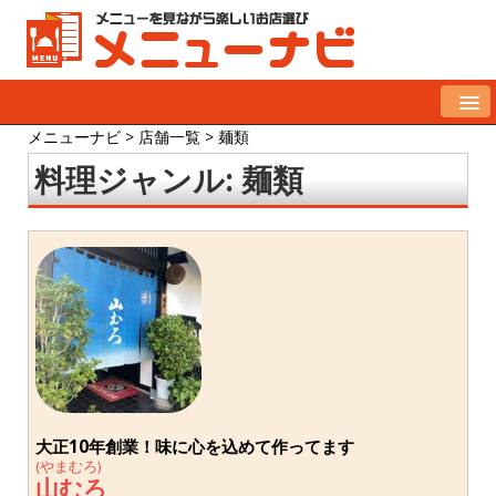
メニューナビ
>
店舗一覧
>
麺類
料理ジャンル:
麺類
大正10年創業！味に心を込めて作ってます
(やまむろ)
山むろ