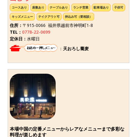
コースあり
座敷あり
テーブルあり
ランチ営業
駐車場あり
子供可
キッズメニュー
テイクアウト可
持込み可（要相談）
住所：
〒915-0066 福井県越前市神明町1-8
TEL：
0778-22-0699
定休日：
水曜日
：
天おろし蕎麦
本場中国の定番メニューからレアなメニューまで多彩な
料理が楽しめます