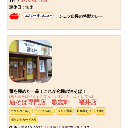
TEL：
0776-59-1188
定休日：
無休
：
シェフ自慢の特製カレー
麺を極めた一品！これが究極の油そば！
(あぶらそばせんもんてん かじけん ふくいてん)
油そば専門店 歌志軒 福井店
カウンターあり
テーブルあり
ランチ営業
駐車場あり
子供可
ポイントカードあり
住所：
〒910-0022 福井県福井市花月5-1-37