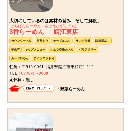
大切にしているのは素材の旨み、そして鮮度。
(はちばんらーめん さばえひがしてん)
8番らーめん 鯖江東店
カウンターあり
座敷あり
テーブルあり
ランチ営業
駐車場あり
子供可
キッズメニュー
オムツ交換台あり
バリアフリー
カード対応可
テイクアウト可
住所：
〒916-0041 福井県鯖江市東鯖江1-112
TEL：
0778-51-9688
定休日：
無し
：
野菜らーめん