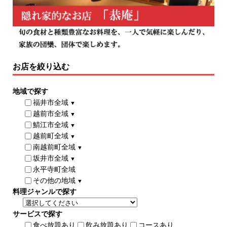
お店を絞り込む
地域で探す
福井市全域
▼
越前市全域
▼
鯖江市全域
▼
越前町全域
▼
南越前町全域
▼
坂井市全域
▼
永平寺町全域
その他の地域
▼
料理ジャンルで探す
サービスで探す
食べ放題あり
飲み放題あり
コースあり