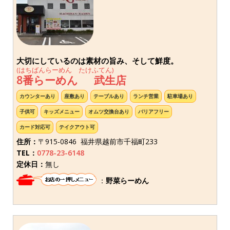
大切にしているのは素材の旨み、そして鮮度。
(はちばんらーめん たけふてん)
8番らーめん 武生店
カウンターあり
座敷あり
テーブルあり
ランチ営業
駐車場あり
子供可
キッズメニュー
オムツ交換台あり
バリアフリー
カード対応可
テイクアウト可
住所：
〒915-0846 福井県越前市千福町233
TEL：
0778-23-6148
定休日：
無し
：
野菜らーめん