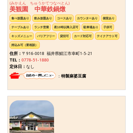
(みかえん ちゅうかてつなべとん)
美観園 中華鉄鍋燉
食べ放題あり
飲み放題あり
コースあり
カウンターあり
個室あり
テーブルあり
ランチ営業
夜10時以降入店可
駐車場あり
子供可
キッズメニュー
バリアフリー
貸切可
カード対応可
テイクアウト可
持込み可（要相談）
住所：
〒916-0018 福井県鯖江市幸町1-5-21
TEL：
0778-51-1880
定休日：
なし
：
特製麻婆豆腐