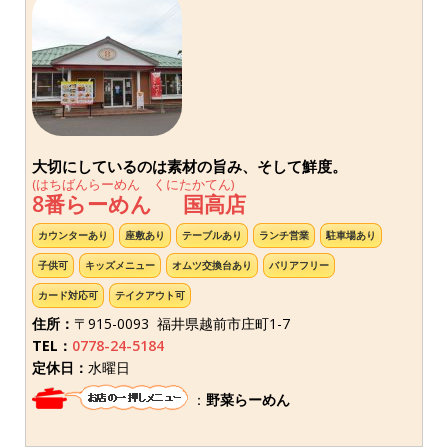
大切にしているのは素材の旨み、そして鮮度。
(はちばんらーめん くにたかてん)
8番らーめん 国高店
カウンターあり
座敷あり
テーブルあり
ランチ営業
駐車場あり
子供可
キッズメニュー
オムツ交換台あり
バリアフリー
カード対応可
テイクアウト可
住所：
〒915-0093 福井県越前市庄町1-7
TEL：
0778-24-5184
定休日：
水曜日
：
野菜らーめん