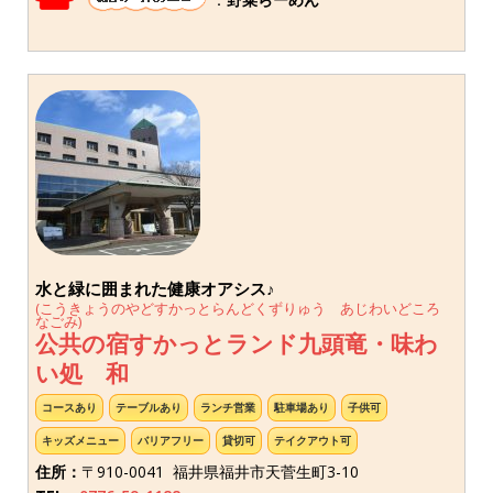
水と緑に囲まれた健康オアシス♪
(こうきょうのやどすかっとらんどくずりゅう あじわいどころ
なごみ)
公共の宿すかっとランド九頭竜・味わ
い処 和
コースあり
テーブルあり
ランチ営業
駐車場あり
子供可
キッズメニュー
バリアフリー
貸切可
テイクアウト可
住所：
〒910-0041 福井県福井市天菅生町3-10