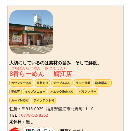
大切にしているのは素材の旨み、そして鮮度。
(はちばんらーめん さばえてん)
8番らーめん 鯖江店
カウンターあり
座敷あり
テーブルあり
ランチ営業
駐車場あり
子供可
キッズメニュー
オムツ交換台あり
バリアフリー
カード対応可
テイクアウト可
住所：
〒916-0029 福井県鯖江市北野町11-10
TEL：
0778-52-8252
定休日：
無し
：
野菜らーめん