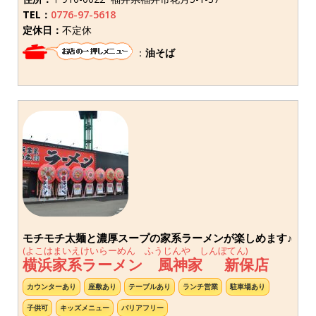
TEL：
0776-97-5618
定休日：
不定休
：
油そば
モチモチ太麺と濃厚スープの家系ラーメンが楽しめます♪
(よこはまいえけいらーめん ふうじんや しんぼてん)
横浜家系ラーメン 風神家 新保店
カウンターあり
座敷あり
テーブルあり
ランチ営業
駐車場あり
子供可
キッズメニュー
バリアフリー