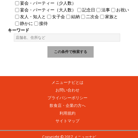
宴会・パーティー（少人数）
宴会・パーティー（大人数）
記念日
法事
お祝い
友人・知人と
女子会
結納
二次会
家族と
静かに
接待
キーワード
メニューナビとは
お問い合わせ
プライバシーポリシー
飲食店・企業の方へ
利用規約
サイトマップ
Copyright © 2017 メニューナビ